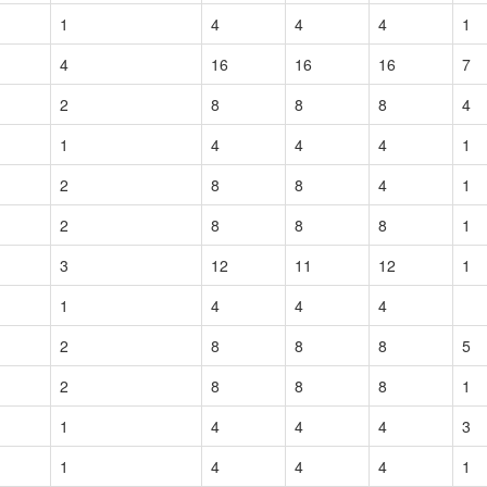
1
4
4
4
1
4
16
16
16
7
2
8
8
8
4
1
4
4
4
1
2
8
8
4
1
2
8
8
8
1
3
12
11
12
1
1
4
4
4
2
8
8
8
5
2
8
8
8
1
1
4
4
4
3
1
4
4
4
1