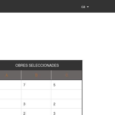
ca
OBRES SELECCIONADES
A
B
C
7
5
3
2
2
3