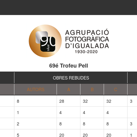
69é Trofeu Pell
OBRES REBUDES
AUTORS
A
B
C
8
28
32
32
3
1
4
4
4
2
8
8
8
3
5
20
20
20
1