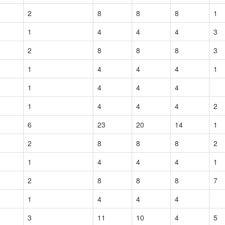
2
8
8
8
1
1
4
4
4
3
2
8
8
8
3
1
4
4
4
1
1
4
4
4
1
4
4
4
2
6
23
20
14
1
2
8
8
8
2
1
4
4
4
1
2
8
8
8
7
1
4
4
4
3
11
10
4
5