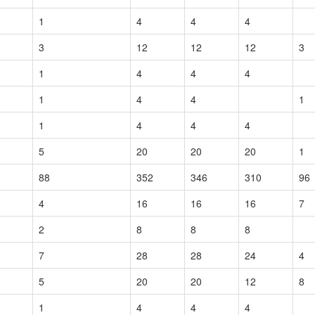
1
4
4
4
3
12
12
12
3
1
4
4
4
1
4
4
1
1
4
4
4
5
20
20
20
1
88
352
346
310
96
4
16
16
16
7
2
8
8
8
7
28
28
24
4
5
20
20
12
8
1
4
4
4