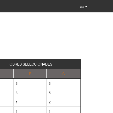
ca
OBRES SELECCIONADES
B
C
3
3
6
5
1
2
1
1