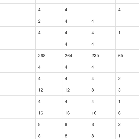
4
4
4
2
4
4
4
4
4
1
4
4
268
264
235
65
4
4
4
4
4
4
2
12
12
8
3
4
4
4
1
16
16
16
6
8
8
8
2
8
8
8
1