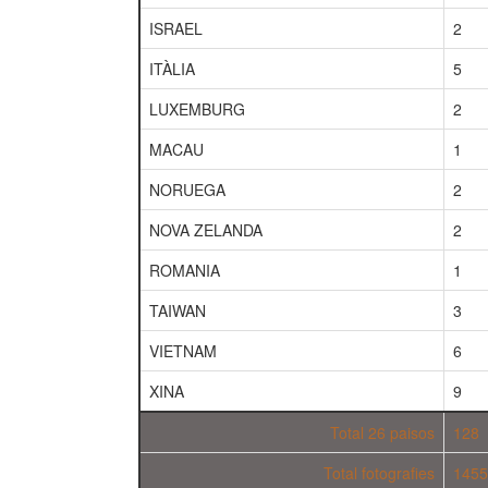
ISRAEL
2
ITÀLIA
5
LUXEMBURG
2
MACAU
1
NORUEGA
2
NOVA ZELANDA
2
ROMANIA
1
TAIWAN
3
VIETNAM
6
XINA
9
Total 26 paisos
128
Total fotografies
1455