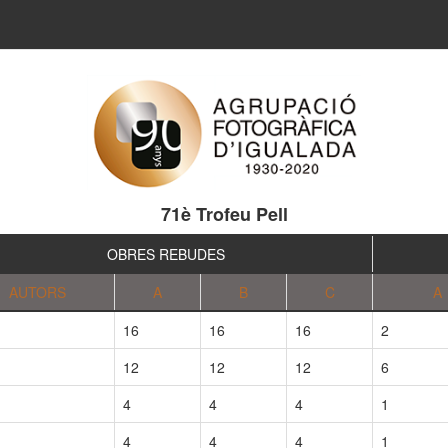
71è Trofeu Pell
OBRES REBUDES
AUTORS
A
B
C
A
16
16
16
2
12
12
12
6
4
4
4
1
4
4
4
1