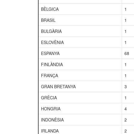
BÈLGICA
1
BRASIL
1
BULGÀRIA
1
ESLOVÈNIA
1
ESPANYA
68
FINLÀNDIA
1
FRANÇA
1
GRAN BRETANYA
3
GRÈCIA
1
HONGRIA
4
INDONÈSIA
2
IRLANDA
2