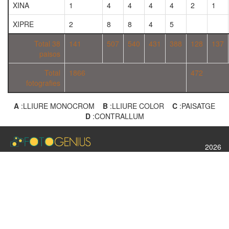
XINA
1
4
4
4
4
2
1
XIPRE
2
8
8
4
5
Total 38
141
507
540
431
388
128
137
paisos
Total
1866
472
fotografies
A
:LLIURE MONOCROM
B
:LLIURE COLOR
C
:PAISATGE
D
:CONTRALLUM
2026