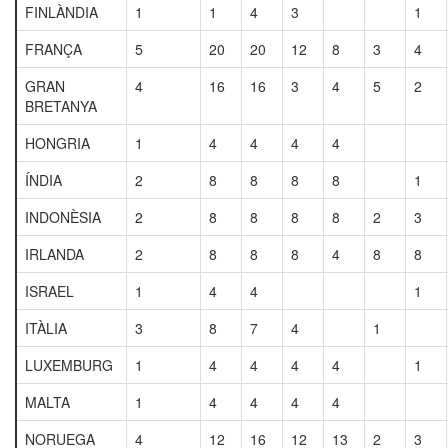
FINLÀNDIA
1
1
4
3
1
FRANÇA
5
20
20
12
8
3
4
GRAN
4
16
16
3
4
5
2
BRETANYA
HONGRIA
1
4
4
4
4
ÍNDIA
2
8
8
8
8
1
INDONÈSIA
2
8
8
8
8
2
3
IRLANDA
2
8
8
8
4
8
8
ISRAEL
1
4
4
1
ITÀLIA
3
8
7
4
1
LUXEMBURG
1
4
4
4
4
1
MALTA
1
4
4
4
4
NORUEGA
4
12
16
12
13
2
3