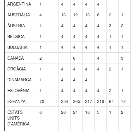
ARGENTINA
1
4
4
4
4
AUSTRÀLIA
4
16
12
16
8
2
1
ÀUSTRIA
1
4
4
4
4
3
2
BÈLGICA
1
4
4
4
4
1
1
BULGÀRIA
1
4
4
4
4
1
1
CANADÀ
2
8
4
3
CROÀCIA
1
4
4
4
4
2
1
DINAMARCA
1
4
4
4
ESLOVÈNIA
1
4
4
4
4
2
1
ESPANYA
70
254
265
217
216
64
72
ESTATS
6
20
24
16
5
1
2
UNITS
D'AMÈRICA