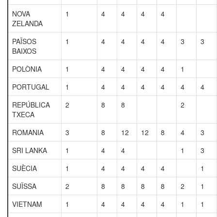
NOVA
1
4
4
4
4
ZELANDA
PAÏSOS
1
4
4
4
4
3
3
BAIXOS
POLÒNIA
1
4
4
4
4
1
PORTUGAL
1
4
4
4
4
4
4
REPÚBLICA
2
8
8
2
TXECA
ROMANIA
3
8
12
12
8
4
3
SRI LANKA
1
4
4
1
3
SUÈCIA
1
4
4
4
4
1
SUÏSSA
2
8
8
8
8
2
1
VIETNAM
1
4
4
4
4
1
1