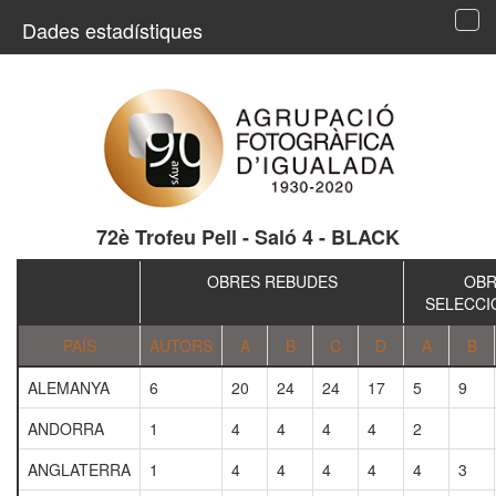
Dades estadístiques
Tog
navi
72è Trofeu Pell - Saló 4 - BLACK
OBRES REBUDES
OBR
SELECCI
PAÍS
AUTORS
A
B
C
D
A
B
ALEMANYA
6
20
24
24
17
5
9
ANDORRA
1
4
4
4
4
2
ANGLATERRA
1
4
4
4
4
4
3