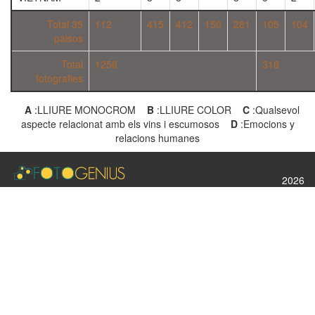
Total 35
112
415
412
150
281
105
104
paisos
Total
1258
318
fotografies
A
:LLIURE MONOCROM
B
:LLIURE COLOR
C
:Qualsevol
aspecte relacionat amb els vins i escumosos
D
:Emocions y
relacions humanes
2026