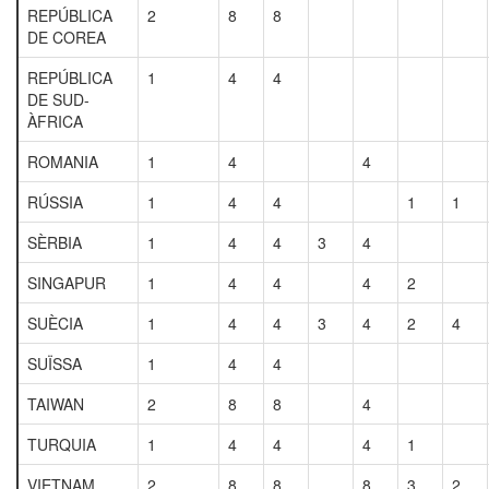
REPÚBLICA
2
8
8
DE COREA
REPÚBLICA
1
4
4
DE SUD-
ÀFRICA
ROMANIA
1
4
4
RÚSSIA
1
4
4
1
1
SÈRBIA
1
4
4
3
4
SINGAPUR
1
4
4
4
2
SUÈCIA
1
4
4
3
4
2
4
SUÏSSA
1
4
4
TAIWAN
2
8
8
4
TURQUIA
1
4
4
4
1
VIETNAM
2
8
8
8
3
2