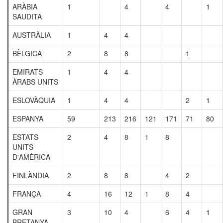
ARÀBIA
1
4
4
1
SAUDITA
AUSTRÀLIA
1
4
4
BÈLGICA
2
8
8
1
EMIRATS
1
4
4
ÀRABS UNITS
ESLOVÀQUIA
1
4
4
2
1
ESPANYA
59
213
216
121
171
71
80
ESTATS
2
4
8
1
8
UNITS
D'AMÈRICA
FINLÀNDIA
2
8
8
4
2
FRANÇA
4
16
12
1
8
4
GRAN
3
10
4
6
4
1
BRETANYA