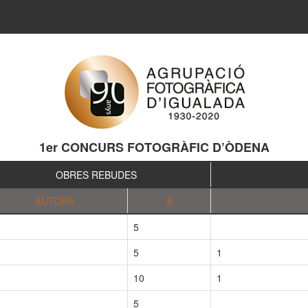
1er CONCURS FOTOGRÀFIC D’ÒDENA
OBRES REBUDES
AUTORS
A
5
5
1
10
1
5