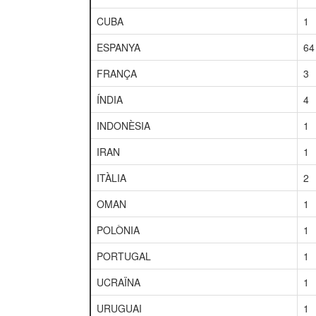
CUBA
1
ESPANYA
64
FRANÇA
3
ÍNDIA
4
INDONÈSIA
1
IRAN
1
ITÀLIA
2
OMAN
1
POLÒNIA
1
PORTUGAL
1
UCRAÏNA
1
URUGUAI
1