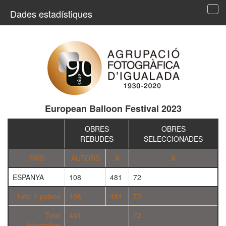
Dades estadístiques
Tog
navi
European Balloon Festival 2023
OBRES
OBRES
REBUDES
SELECCIONADES
PAÍS
AUTORS
A
A
ESPANYA
108
481
72
Total 1 paisos
108
481
72
Total
481
72
fotografies