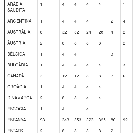
ARÀBIA
1
4
4
4
4
1
SAUDITA
ARGENTINA
1
4
4
4
2
4
AUSTRÀLIA
8
32
32
24
28
4
2
ÀUSTRIA
2
8
8
8
8
1
2
BÈLGICA
1
4
4
3
1
BULGÀRIA
1
4
4
4
4
1
3
CANADÀ
3
12
12
8
8
7
6
CROÀCIA
1
4
4
4
4
1
DINAMARCA
2
8
8
4
4
1
1
ESCÒCIA
1
4
4
ESPANYA
93
343
353
323
325
86
92
ESTATS
2
8
8
8
8
2
1