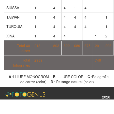
SUÏSSA
1
4
4
1
4
TAIWAN
1
4
4
4
4
1
TURQUIA
1
4
4
4
4
1
1
XINA
1
4
4
1
2
Total 40
213
803
822
689
675
201
206
paisos
Total
2989
748
fotografies
A
:LLIURE MONOCROM
B
:LLIURE COLOR
C
:Fotografia
de carrer (color)
D
: Paisatge natural (color)
2026