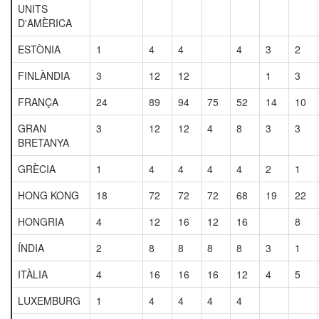
UNITS
D'AMÈRICA
ESTÒNIA
1
4
4
4
3
2
FINLÀNDIA
3
12
12
1
3
FRANÇA
24
89
94
75
52
14
10
GRAN
3
12
12
4
8
3
3
BRETANYA
GRÈCIA
1
4
4
4
4
2
1
HONG KONG
18
72
72
72
68
19
22
HONGRIA
4
12
16
12
16
8
ÍNDIA
2
8
8
8
8
3
1
ITÀLIA
4
16
16
16
12
4
5
LUXEMBURG
1
4
4
4
4