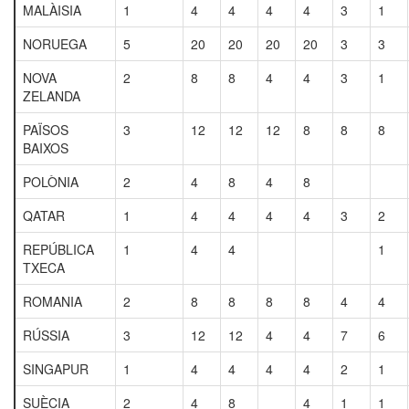
MALÀISIA
1
4
4
4
4
3
1
NORUEGA
5
20
20
20
20
3
3
NOVA
2
8
8
4
4
3
1
ZELANDA
PAÏSOS
3
12
12
12
8
8
8
BAIXOS
POLÒNIA
2
4
8
4
8
QATAR
1
4
4
4
4
3
2
REPÚBLICA
1
4
4
1
TXECA
ROMANIA
2
8
8
8
8
4
4
RÚSSIA
3
12
12
4
4
7
6
SINGAPUR
1
4
4
4
4
2
1
SUÈCIA
2
4
8
4
1
1