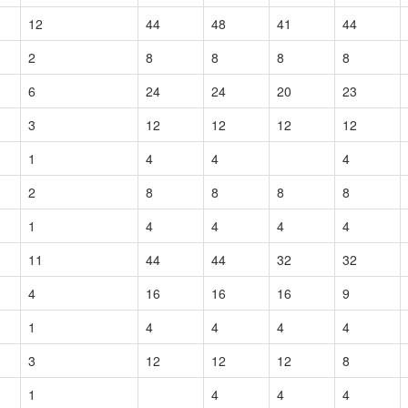
12
44
48
41
44
2
8
8
8
8
6
24
24
20
23
3
12
12
12
12
1
4
4
4
2
8
8
8
8
1
4
4
4
4
11
44
44
32
32
4
16
16
16
9
1
4
4
4
4
3
12
12
12
8
1
4
4
4