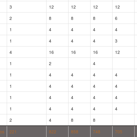
3
12
12
12
12
2
8
8
8
6
1
4
4
4
4
1
4
4
4
3
4
16
16
16
12
1
2
4
1
4
4
4
4
1
4
4
4
4
1
4
4
4
4
1
4
4
4
4
2
4
8
8
sos
221
822
858
748
705