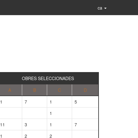
ca
OBRES SELECCIONADES
A
B
C
D
1
7
1
5
1
11
3
1
7
1
2
2