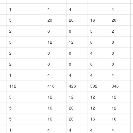
1
4
4
4
5
20
20
16
20
2
6
8
3
2
3
12
12
8
8
2
8
8
4
8
2
8
8
8
8
1
4
4
4
4
112
418
426
392
346
3
12
12
12
12
5
16
20
12
12
5
16
20
16
16
1
4
4
4
4