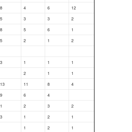
8
4
6
12
5
3
3
2
8
5
6
1
5
2
1
2
3
1
1
1
2
1
1
13
11
8
4
9
6
4
1
2
3
2
3
1
2
1
1
2
1