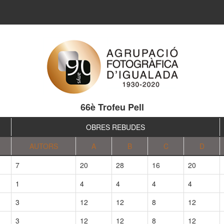
66è Trofeu Pell
OBRES REBUDES
AUTORS
A
B
C
D
7
20
28
16
20
1
4
4
4
4
3
12
12
8
12
3
12
12
8
12