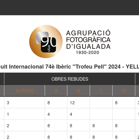
cuit Internacional 74è Ibèric "Trofeu Pell" 2024 - YE
OBRES REBUDES
AUTORS
A
B
C
D
3
8
12
8
1
4
4
2
8
8
8
8
2
8
8
8
8