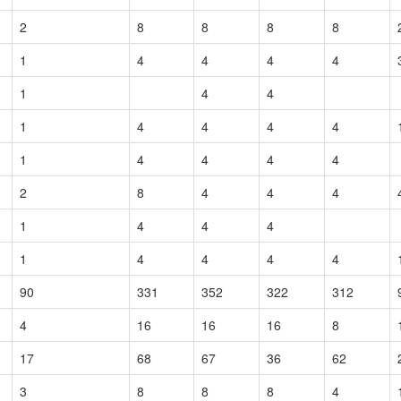
2
8
8
8
8
1
4
4
4
4
1
4
4
1
4
4
4
4
1
4
4
4
4
2
8
4
4
4
1
4
4
4
1
4
4
4
4
90
331
352
322
312
4
16
16
16
8
17
68
67
36
62
3
8
8
8
4