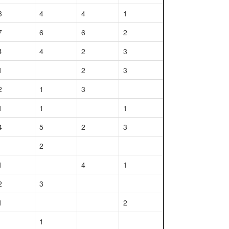
3
4
4
1
7
6
6
2
4
4
2
3
1
2
3
2
1
3
1
1
1
4
5
2
3
2
1
4
1
2
3
1
2
1