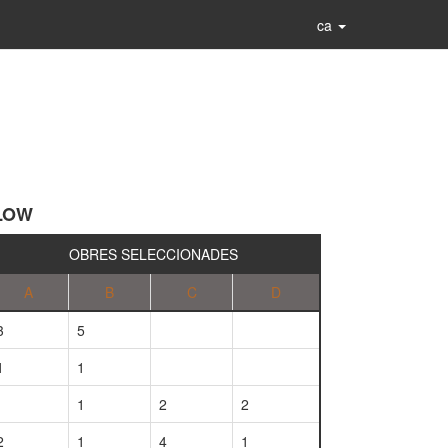
ca
LLOW
OBRES SELECCIONADES
A
B
C
D
3
5
1
1
1
2
2
2
1
4
1