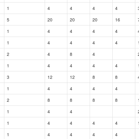
1
4
4
4
4
5
20
20
20
16
1
4
4
4
4
1
4
4
4
4
2
4
8
4
1
4
4
4
4
3
12
12
8
8
1
4
4
4
4
2
8
8
8
8
1
4
4
1
4
4
4
4
1
4
4
4
4