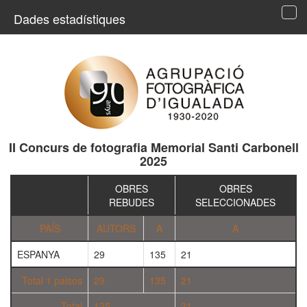
Dades estadístiques
Tog
navi
II Concurs de fotografia Memorial Santi Carbonell
2025
OBRES
OBRES
REBUDES
SELECCIONADES
PAÍS
AUTORS
A
A
ESPANYA
29
135
21
Total 1 paisos
29
135
21
Total
135
21