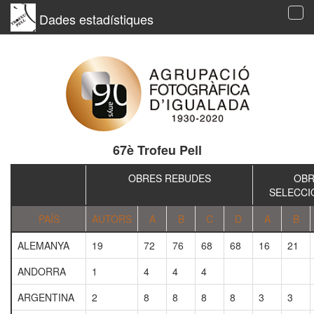
Dades estadístiques
Tog
navi
67è Trofeu Pell
OBRES REBUDES
OBR
SELECCI
PAÍS
AUTORS
A
B
C
D
A
B
ALEMANYA
19
72
76
68
68
16
21
ANDORRA
1
4
4
4
ARGENTINA
2
8
8
8
8
3
3