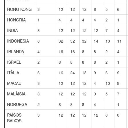
HONG KONG
3
12
12
12
8
5
6
HONGRIA
1
4
4
4
4
2
1
ÍNDIA
3
12
12
12
12
7
4
INDONÈSIA
8
32
32
32
14
10
11
IRLANDA
4
16
16
8
8
2
4
ISRAEL
2
8
8
8
8
2
1
ITÀLIA
6
16
24
18
9
6
9
MACAU
3
12
12
12
4
10
8
MALÀISIA
3
12
12
12
9
5
7
NORUEGA
2
8
8
8
4
1
PAÏSOS
3
12
12
12
12
8
8
BAIXOS