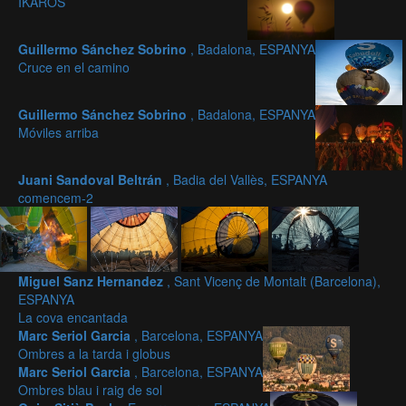
IKAROS
Guillermo Sánchez Sobrino
, Badalona, ESPANYA
Cruce en el camino
Guillermo Sánchez Sobrino
, Badalona, ESPANYA
Móviles arriba
Juani Sandoval Beltrán
, Badia del Vallès, ESPANYA
comencem-2
Miguel Sanz Hernandez
, Sant Vicenç de Montalt (Barcelona),
ESPANYA
La cova encantada
Marc Seriol Garcia
, Barcelona, ESPANYA
Ombres a la tarda i globus
Marc Seriol Garcia
, Barcelona, ESPANYA
Ombres blau i raig de sol