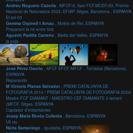
Andreu Noguero Cazorla
, MFCF/d, Savi FCF,MCEF/d3, Premio
Nacional de Naturaleza 2023, EFIAP, Sitges, Barcelona , ESPANYA
El sol 03
Gemma Orpinell I Arnau
, Molins de Rei, ESPANYA
Preparant la nit entre tots
Agustín Padilla Carreño
, Badia del Vallès, ESPANYA
ja puja
José Pérez Osorio
, AFCF EFCF MFCF , Terrassa (Barcelona),
ESPANYA
Reparando
M Victoria Planas Salvador
, PREMI CATALUNYA DE
FOTOGRAFIA 2014 / PREMI CATALUNYA DE FOTOGRAFIA 2024/
Mestre FCF DIAMANT / MAESTRO CEF DIAMANTE 3 iamant
(MFCF, Sitges, ESPANYA
Captador d'instantànies
Josep Maria Revés Cullerés
, Barcelona, ESPANYA
Ull viu.
Núria Samaniego
, Igualada, ESPANYA