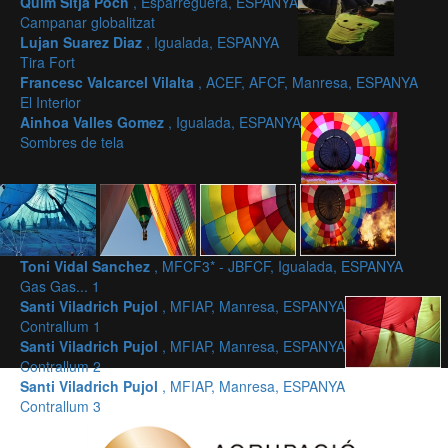
Quim Sitjà Poch
, Esparreguera, ESPANYA
Campanar globalitzat
Lujan Suarez Diaz
, Igualada, ESPANYA
Tira Fort
Francesc Valcarcel Vilalta
, ACEF, AFCF, Manresa, ESPANYA
El Interior
Ainhoa Valles Gomez
, Igualada, ESPANYA
Sombres de tela
Toni Vidal Sanchez
, MFCF3* - JBFCF, Igualada, ESPANYA
Gas Gas... 1
Santi Viladrich Pujol
, MFIAP, Manresa, ESPANYA
Contrallum 1
Santi Viladrich Pujol
, MFIAP, Manresa, ESPANYA
Contrallum 2
Santi Viladrich Pujol
, MFIAP, Manresa, ESPANYA
Contrallum 3