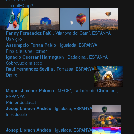
TraientElCap2
Fanny Fernández Palú
, Vilanova del Camí, ESPANYA
Us vigilo
Assumpció Ferran Pablo
, Igualada, ESPANYA
Fins a la lluna i tornar
Ignacio Guersani Harrington
, Badalona , ESPANYA
Sobrevuelo místico
Raul Hernandez Sevilla
, Terrassa, ESPANYA
Dintre
Miquel Jiménez Palomo
, MFCF*, La Torre de Claramunt,
ESPANYA
Primer destacat
Josep Llorach Andrés
, Igualada, ESPANYA
Introducció
Josep Llorach Andrés
, Igualada, ESPANYA