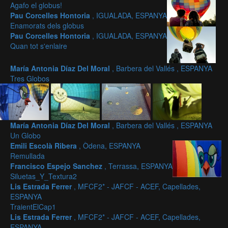
Agafo el globus!
Pau Corcelles Hontoria
, IGUALADA, ESPANYA
Enamorats dels globus
Pau Corcelles Hontoria
, IGUALADA, ESPANYA
Quan tot s'enlaire
María Antonia Díaz Del Moral
, Barbera del Vallés , ESPANYA
Tres Globos
María Antonia Díaz Del Moral
, Barbera del Vallés , ESPANYA
Un Globo
Emili Escolà Ribera
, Òdena, ESPANYA
Remullada
Francisco Espejo Sanchez
, Terrassa, ESPANYA
Siluetas_Y_Textura2
Lis Estrada Ferrer
, MFCF2* - JAFCF - ACEF, Capellades,
ESPANYA
TraientElCap1
Lis Estrada Ferrer
, MFCF2* - JAFCF - ACEF, Capellades,
ESPANYA