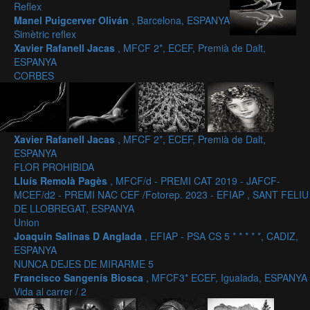
Reflex
Manel Puigcerver Oliván
, Barcelona, ESPANYA
Simètric reflex
Xavier Rafanell Jacas
, MFCF 2*, ECEF, Premià de Dalt,
ESPANYA
CORBES
Xavier Rafanell Jacas
, MFCF 2*, ECEF, Premià de Dalt,
ESPANYA
FLOR PROHIBIDA
Lluís Remolà Pagès
, MFCF/d - PREMI CAT 2019 - JAFCF-
MCEF/d2 - PREMI NAC CEF /Fotorep. 2023 - EFIAP , SANT FELIU
DE LLOBREGAT, ESPANYA
Union
Joaquin Salinas D Anglada
, EFIAP - PSA CS 5 * * * * *, CADIZ,
ESPANYA
NUNCA DEJES DE MIRARME 5
Francisco Sangenís Biosca
, MFCF3* ECEF, Igualada, ESPANYA
Vida al carrer / 2