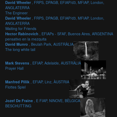
David Wheeler
, FRPS, DPAGB, EFIAP/d3, MFIAP, London,
ANGLATERRA
The Engineer
David Wheeler
, FRPS, DPAGB, EFIAP/d3, MFIAP, London,
ANGLATERRA
Waiting for Friends
Hector Rabinovich
, EFIAPs - SFAF, Buenos Aires, ARGENTINA
pensativo en la mezquita
David Munro
, Beulah Park, AUSTRÀLIA
The long white tail
Mark Stevens
, EFIAP, Adelaide, AUSTRÀLIA
Prayer Hall
Manfred Pillik
, EFIAP, Linz, ÀUSTRIA
Flottes Spiel
Jozef De Fraine
, E FIAP, NINOVE, BÈLGICA
BESCHUTTING