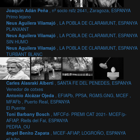
Joaquín Adán Peña
, nº socio rsfz 2641, Zaragoza, ESPANYA
Primo lejano
Neus Aguilera Vilamajó
, LA POBLA DE CLARAMUNT, ESPANYA
PLANXANT
Neus Aguilera Vilamajó
, LA POBLA DE CLARAMUNT, ESPANYA
SIN HUMO
Neus Aguilera Vilamajó
, LA POBLA DE CLARAMUNT, ESPANYA
TURBANT BLANC
Carles Alasraki Alberti
, SANTA FE DEL PENEDES, ESPANYA
Venedor de cotxes
Antonio Alcázar Ojeda
, EFIAPb, PPSA, RGMS.GNG, MCEF ,
MFAFb , Puerto Real, ESPANYA
El Puente
Toni Barbany Bosch
, MFCFd- PREMI CAT 2021- MCEF/p-
AFIAP, Riells del Fai, ESPANYA
PEDRA_OU
ángel Benito Zapata
, MCEF-AFIAP, LOGROÑO, ESPANYA
el tubo