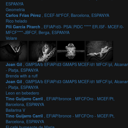
ESPANYA
Geometria
Carlos Frias Pérez
, ECEF-M*FCF, Barcelona, ESPANYA
Rico helado
Pili Garcia Pitarch
, EFIAP/d3- PSA/.PIDC ***** ER.ISF- MCEF/0-
MFCF****-JBFCF, Berga, ESPANYA
Volare
Joan Gil
, GMPSA/b EFIAP/d3 GMAPS MCEF/d1 MFCF/pl, Alcanar
- Platja, ESPANYA
Brenda with a ruff
Joan Gil
, GMPSA/b EFIAP/d3 GMAPS MCEF/d1 MFCF/pl, Alcanar
- Platja, ESPANYA
Leon en bebedero
Tino Guijarro Carril
, EFIAP/bronce - MFCFOro - MCEF/Pt,
Barcelona, ESPANYA
Bailarina V
Tino Guijarro Carril
, EFIAP/bronce - MFCFOro - MCEF/Pt,
Barcelona, ESPANYA
El café humeante de Maria