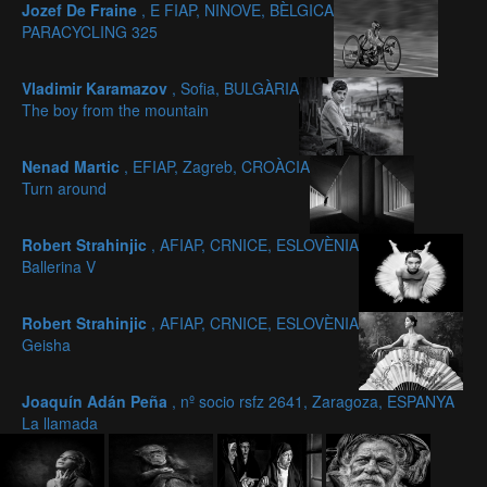
Jozef De Fraine
, E FIAP, NINOVE, BÈLGICA
PARACYCLING 325
Vladimir Karamazov
, Sofia, BULGÀRIA
The boy from the mountain
Nenad Martic
, EFIAP, Zagreb, CROÀCIA
Turn around
Robert Strahinjic
, AFIAP, CRNICE, ESLOVÈNIA
Ballerina V
Robert Strahinjic
, AFIAP, CRNICE, ESLOVÈNIA
Geisha
Joaquín Adán Peña
, nº socio rsfz 2641, Zaragoza, ESPANYA
La llamada