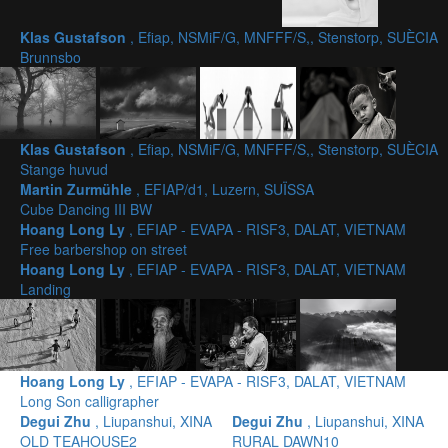
Klas Gustafson
, Efiap, NSMiF/G, MNFFF/S,, Stenstorp, SUÈCIA
Brunnsbo
Klas Gustafson
, Efiap, NSMiF/G, MNFFF/S,, Stenstorp, SUÈCIA
Stange huvud
Martin Zurmühle
, EFIAP/d1, Luzern, SUÏSSA
Cube Dancing III BW
Hoang Long Ly
, EFIAP - EVAPA - RISF3, DALAT, VIETNAM
Free barbershop on street
Hoang Long Ly
, EFIAP - EVAPA - RISF3, DALAT, VIETNAM
Landing
Hoang Long Ly
, EFIAP - EVAPA - RISF3, DALAT, VIETNAM
Long Son calligrapher
Degui Zhu
, Liupanshui, XINA
Degui Zhu
, Liupanshui, XINA
OLD TEAHOUSE2
RURAL DAWN10