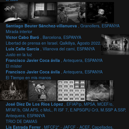
Santiago Beuter Sánchez-villanueva
, Granollers, ESPANYA
Mirada interior
Victor Cabo Baró
, Barcelona, ESPANYA
Libertad de prensa en Israel. Qalkiliya, Agosto 2022.
Luis Calle García
, Vilanova del cami, ESPANYA
Justo en la luz
Francisco Javier Coca ávila
, Antequera, ESPANYA
El míster
Francisco Javier Coca ávila
, Antequera, ESPANYA
El Tiempo en mis manos
José Díez De Los Ríos López
, EFIAP/p, MPSA, MCEF/o,
MFAF/b, GM.APS, c MoL, R ISF 7, E.NPSGPU Cr3, M.SSP A.SSP,
Antequera, ESPANYA
TRIO DE DAMAS
Lis Estrada Ferrer
, MFCF2* - JAFCF - ACEF, Capellades,