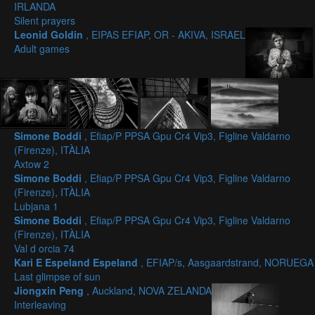
IRLANDA
Silent prayers
Leonid Goldin
, EIPAS EFIAP, OR - AKIVA, ISRAEL
Adult games
Simone Boddi
, Efiap/P PPSA Gpu Cr4 Vip3, Figline Valdarno
(Firenze), ITÀLIA
Axtow 2
Simone Boddi
, Efiap/P PPSA Gpu Cr4 Vip3, Figline Valdarno
(Firenze), ITÀLIA
Lubjana 1
Simone Boddi
, Efiap/P PPSA Gpu Cr4 Vip3, Figline Valdarno
(Firenze), ITÀLIA
Val d orcia 74
Kari E Espeland Espeland
, EFIAP/s, Aasgaardstrand, NORUEGA
Last glimpse of sun
Jiongxin Peng
, Auckland, NOVA ZELANDA
Interleaving