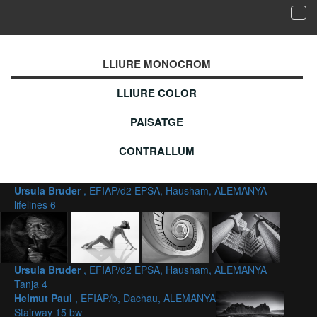
Tog
navi
Galeria de fotografies acceptades - LLIURE
MONOCROM
LLIURE MONOCROM
LLIURE COLOR
PAISATGE
CONTRALLUM
Ursula Bruder
, EFIAP/d2 EPSA, Hausham, ALEMANYA
lifelines 6
Ursula Bruder
, EFIAP/d2 EPSA, Hausham, ALEMANYA
Tanja 4
Helmut Paul
, EFIAP/b, Dachau, ALEMANYA
Stairway 15 bw