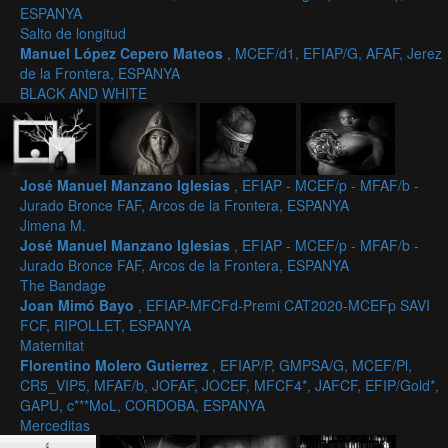
ESPANYA
Salto de longitud
Manuel López Cepero Mateos
, MCEF/d1, EFIAP/G, AFAF, Jerez
de la Frontera, ESPANYA
BLACK AND WHITE
José Manuel Manzano Iglesias
, EFIAP - MCEF/p - MFAF/b -
Jurado Bronce FAF, Arcos de la Frontera, ESPANYA
Jimena M.
José Manuel Manzano Iglesias
, EFIAP - MCEF/p - MFAF/b -
Jurado Bronce FAF, Arcos de la Frontera, ESPANYA
The Bandage
Joan Mimó Bayo
, EFIAP-MFCFd-Premi CAT2020-MCEFp SAVI
FCF, RIPOLLET, ESPANYA
Maternitat
Florentino Molero Gutierrez
, EFIAP/P, GMPSA/G, MCEF/Pl,
CR5_VIP5, MFAF/b, JOFAF, JOCEF, MFCF4*, JAFCF, EFIP/Gold*,
GAPU, c***MoL, CORDOBA, ESPANYA
Merceditas