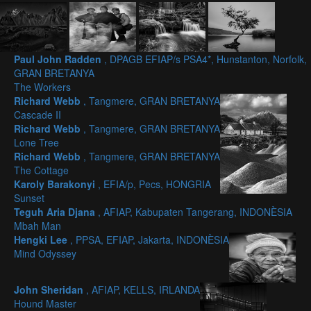
Paul John Radden
, DPAGB EFIAP/s PSA4*, Hunstanton, Norfolk,
GRAN BRETANYA
The Workers
Richard Webb
, Tangmere, GRAN BRETANYA
Cascade II
Richard Webb
, Tangmere, GRAN BRETANYA
Lone Tree
Richard Webb
, Tangmere, GRAN BRETANYA
The Cottage
Karoly Barakonyi
, EFIA/p, Pecs, HONGRIA
Sunset
Teguh Aria Djana
, AFIAP, Kabupaten Tangerang, INDONÈSIA
Mbah Man
Hengki Lee
, PPSA, EFIAP, Jakarta, INDONÈSIA
Mind Odyssey
John Sheridan
, AFIAP, KELLS, IRLANDA
Hound Master