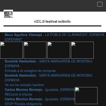
Tog
navi
Galeria de fotografies acceptades - REC.0
festival eclèctic
REC.0 festival eclèctic
Neus Aguilera Vilamajó
, LA POBLA DE CLARAMUNT, ESPANYA
ESPERANT
Dominik Haeberlein
, SANTA MARGARIDA DE MONTBUI,
ESPANYA
Entrada a la voragine de compras
Dominik Haeberlein
, SANTA MARGARIDA DE MONTBUI,
ESPANYA
Ya me ha entrado hambre
Carlos Montes Bermejo
, Igualada, ESPANYA
REConet d infants
Carlos Montes Bermejo
, Igualada, ESPANYA
STOP Parada obligatoria