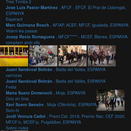
Tres Tombs 2
Jose Luis Pastor Martinez
, AFCF , EFCF, El Prat de Llobregat,
ESPANYA
Esperant
Marc Quintana Bosch
, AFIAP, ACEF, MFCF, igualada, ESPANYA
Veient-les passar
Josep Recio Romaguera
, MFCF***** - MCEF, Blanes, ESPANYA
comptem amb ells
Juani Sandoval Beltrán
, Badia del Vallès, ESPANYA
carrozas
Juani Sandoval Beltrán
, Badia del Vallès, ESPANYA
Festa
Marta Suero Domenech
, Moja, ESPANYA
Cinc en línia
Xavi Suero Sansón
, Moja (Olèrdola), ESPANYA
Som-hi
Jordi Ventura Carbó
, Premi Cat. 2018, Premio Nac. CEF 2020,
MFCF/o, MCEF/p, Puigdàlber, ESPANYA
Sobre rodes