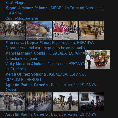
EquipAlegre
Miquel Jiménez Palomo
, MFCF*, La Torre de Claramunt,
ESPANYA
QuatreMosqueteres
Pilar (zarza) López Pérez
, Esparreguera, ESPANYA
A_preparacio-del carruatge-amb-bales-de-palla
Manel Marimon Gomis
, IGUALADA, ESPANYA
A Bastonersdhonor
Vicky Masana Almirall
, Capellades, ESPANYA
La Diligència
Mercè Ortínez Solsona
, IGUALADA, ESPANYA
OMPLIM EL REBOST
Agustín Padilla Carreño
, Badia del Vallès, ESPANYA
Amunt
Agustín Padilla Carreño
, Badia del Vallès, ESPANYA