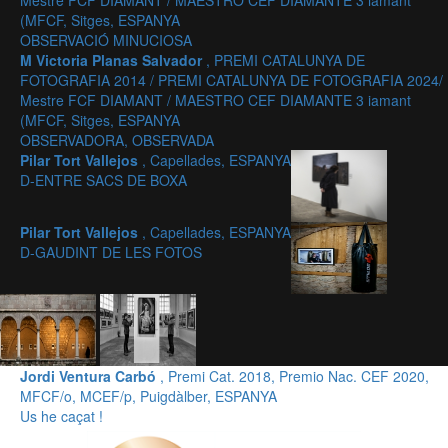
Mestre FCF DIAMANT / MAESTRO CEF DIAMANTE 3 iamant
(MFCF, Sitges, ESPANYA
OBSERVACIÓ MINUCIOSA
M Victoria Planas Salvador
, PREMI CATALUNYA DE
FOTOGRAFIA 2014 / PREMI CATALUNYA DE FOTOGRAFIA 2024/
Mestre FCF DIAMANT / MAESTRO CEF DIAMANTE 3 iamant
(MFCF, Sitges, ESPANYA
OBSERVADORA, OBSERVADA
Pilar Tort Vallejos
, Capellades, ESPANYA
D-ENTRE SACS DE BOXA
Pilar Tort Vallejos
, Capellades, ESPANYA
D-GAUDINT DE LES FOTOS
Jordi Ventura Carbó
, Premi Cat. 2018, Premio Nac. CEF 2020,
MFCF/o, MCEF/p, Puigdàlber, ESPANYA
Us he caçat !