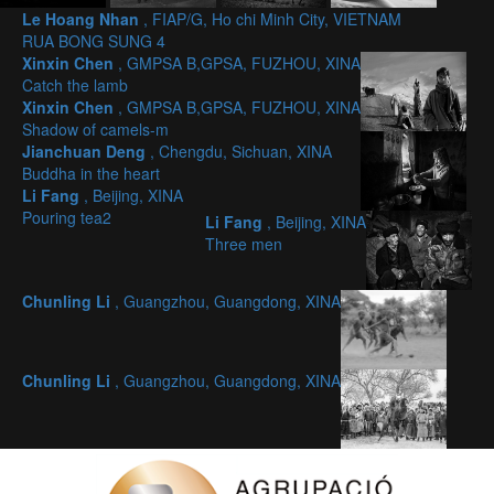
Le Hoang Nhan
, FIAP/G, Ho chi Minh City, VIETNAM
RUA BONG SUNG 4
Xinxin Chen
, GMPSA B,GPSA, FUZHOU, XINA
Catch the lamb
Xinxin Chen
, GMPSA B,GPSA, FUZHOU, XINA
Shadow of camels-m
Jianchuan Deng
, Chengdu, Sichuan, XINA
Buddha in the heart
Li Fang
, Beijing, XINA
Pouring tea2
Li Fang
, Beijing, XINA
Three men
Chunling Li
, Guangzhou, Guangdong, XINA
Chunling Li
, Guangzhou, Guangdong, XINA