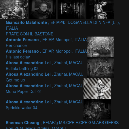
Giancarlo Malafronte
, EFIAP/b, DOGANELLA DI NINFA (LT),
ITÀLIA
FRATE CON IL BASTONE
Antonio Persano
, EFIAP, Monopoli, ITÀLIA
Her chance
Antonio Persano
, EFIAP, Monopoli, ITÀLIA
His last delay
Airosa Alexandrino Lei
, Zhuhai, MACAU
Buffalo bathing 02
Airosa Alexandrino Lei
, Zhuhai, MACAU
Get me up
Airosa Alexandrino Lei
, Zhuhai, MACAU
Mono Paper Doll 01
Airosa Alexandrino Lei
, Zhuhai, MACAU
Sprinkle water 04
Sherman Cheang
, EFIAP/g MS.CPE E.CPE GM.APS GEPSS
Hon.PFM, Macau/China, MACAU