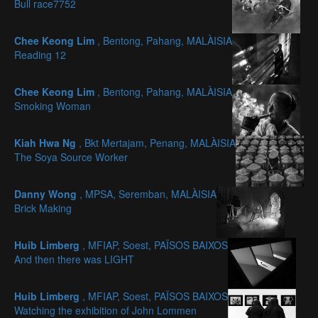
Bull race7752
Chee Keong Lim
, Bentong, Pahang, MALÀISIA
Reading 12
Chee Keong Lim
, Bentong, Pahang, MALÀISIA
Smoking Woman
Kiah Hwa Ng
, Bkt Mertajam, Penang, MALÀISIA
The Soya Source Worker
Danny Wong
, MPSA, Seremban, MALÀISIA
Brick Making
Huib Limberg
, MFIAP, Soest, PAÏSOS BAIXOS
And then there was LIGHT
Huib Limberg
, MFIAP, Soest, PAÏSOS BAIXOS
Watching the exhibition of John Lommen