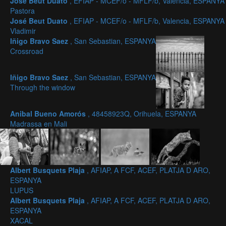
José Beut Duato
, EFIAP - MCEF/o - MFLF/b, Valencia, ESPANYA
Pastora
José Beut Duato
, EFIAP - MCEF/o - MFLF/b, Valencia, ESPANYA
Vladimir
Iñigo Bravo Saez
, San Sebastian, ESPANYA
Crossroad
Iñigo Bravo Saez
, San Sebastian, ESPANYA
Through the window
Anibal Bueno Amorós
, 48458923Q, Orihuela, ESPANYA
Madrassa en Mali
Albert Busquets Plaja
, AFIAP, A FCF, ACEF, PLATJA D ARO,
ESPANYA
LUPUS
Albert Busquets Plaja
, AFIAP, A FCF, ACEF, PLATJA D ARO,
ESPANYA
XACAL