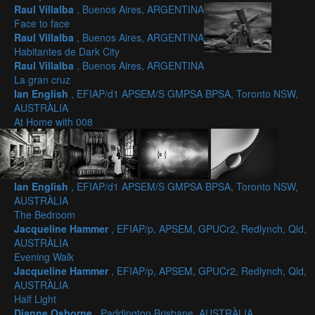
Raul Villalba
, Buenos Aires, ARGENTINA
Face to face
Raul Villalba
, Buenos Aires, ARGENTINA
Habitantes de Dark City
Raul Villalba
, Buenos Aires, ARGENTINA
La gran cruz
Ian English
, EFIAP/d1 APSEM/S GMPSA BPSA, Toronto NSW,
AUSTRÀLIA
At Home with 008
Ian English
, EFIAP/d1 APSEM/S GMPSA BPSA, Toronto NSW,
AUSTRÀLIA
The Bedroom
Jacqueline Hammer
, EFIAP/p, APSEM, GPUCr2, Redlynch, Qld,
AUSTRÀLIA
Evening Walk
Jacqueline Hammer
, EFIAP/p, APSEM, GPUCr2, Redlynch, Qld,
AUSTRÀLIA
Half Light
Dianne Osborne
, Paddington Brisbane, AUSTRÀLIA