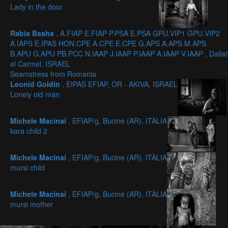
Lady in the door
Rabia Basha
, A.FIAP E.FIAP P.PSA E.PSA GPU.VIP1 GPU.VIP2
A.IAPS E.IPAS HON.CPE A.CPE E.CPE G.APS A.APS M.APS
B.APU G.APU PB.PCC N.IAAP J.IAAP P.IAAP A.IAAP V.IAAP , Daliat
el Carmel, ISRAEL
Seamstress from Romania
Leonid Goldin
, EIPAS EFIAP, OR - AKIVA, ISRAEL
Lonely old man
Michele Macinai
, EFIAP/g, Bucine (AR), ITÀLIA
kara child 2
Michele Macinai
, EFIAP/g, Bucine (AR), ITÀLIA
mursi child
Michele Macinai
, EFIAP/g, Bucine (AR), ITÀLIA
mursi mother