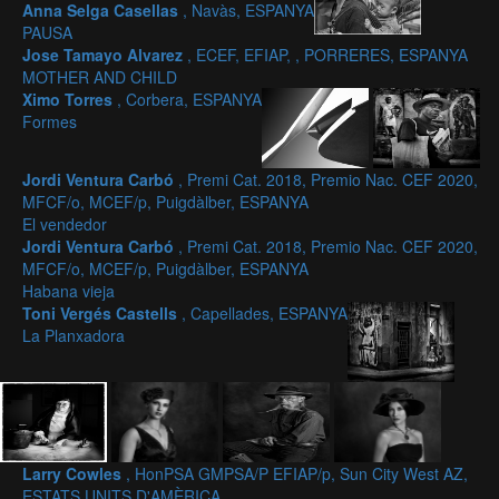
Anna Selga Casellas
, Navàs, ESPANYA
PAUSA
Jose Tamayo Alvarez
, ECEF, EFIAP, , PORRERES, ESPANYA
MOTHER AND CHILD
Ximo Torres
, Corbera, ESPANYA
Formes
Jordi Ventura Carbó
, Premi Cat. 2018, Premio Nac. CEF 2020,
MFCF/o, MCEF/p, Puigdàlber, ESPANYA
El vendedor
Jordi Ventura Carbó
, Premi Cat. 2018, Premio Nac. CEF 2020,
MFCF/o, MCEF/p, Puigdàlber, ESPANYA
Habana vieja
Toni Vergés Castells
, Capellades, ESPANYA
La Planxadora
Larry Cowles
, HonPSA GMPSA/P EFIAP/p, Sun City West AZ,
ESTATS UNITS D'AMÈRICA