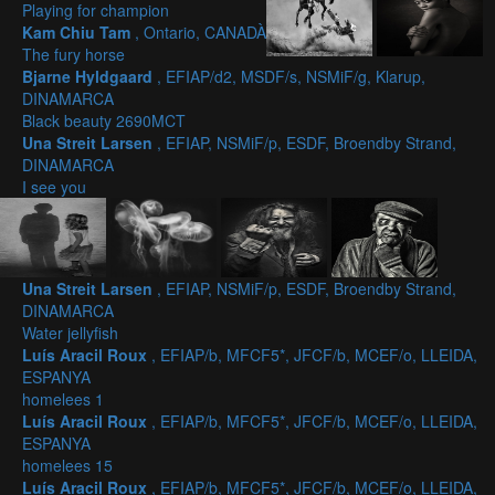
Playing for champion
Kam Chiu Tam
, Ontario, CANADÀ
The fury horse
Bjarne Hyldgaard
, EFIAP/d2, MSDF/s, NSMiF/g, Klarup,
DINAMARCA
Black beauty 2690MCT
Una Streit Larsen
, EFIAP, NSMiF/p, ESDF, Broendby Strand,
DINAMARCA
I see you
Una Streit Larsen
, EFIAP, NSMiF/p, ESDF, Broendby Strand,
DINAMARCA
Water jellyfish
Luís Aracil Roux
, EFIAP/b, MFCF5*, JFCF/b, MCEF/o, LLEIDA,
ESPANYA
homelees 1
Luís Aracil Roux
, EFIAP/b, MFCF5*, JFCF/b, MCEF/o, LLEIDA,
ESPANYA
homelees 15
Luís Aracil Roux
, EFIAP/b, MFCF5*, JFCF/b, MCEF/o, LLEIDA,