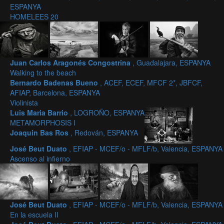
ESPANYA
HOMELEES 20
Juan Carlos Aragonés Congostrina
, Guadalajara, ESPANYA
Walking to the beach
Bernardo Badenas Bueno
, ACEF, ECEF, MFCF 2*, JBFCF,
AFIAP, Barcelona, ESPANYA
Violinista
Luis Maria Barrio
, LOGROÑO, ESPANYA
METAMORPHOSIS I
Joaquin Bas Ros
, Redován, ESPANYA
José Beut Duato
, EFIAP - MCEF/o - MFLF/b, Valencia, ESPANYA
Ascenso al infierno
José Beut Duato
, EFIAP - MCEF/o - MFLF/b, Valencia, ESPANYA
En la escuela II