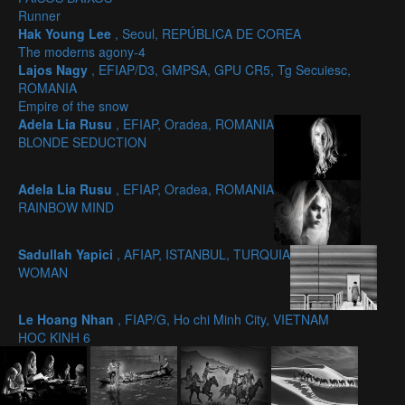
Runner
Hak Young Lee
, Seoul, REPÚBLICA DE COREA
The moderns agony-4
Lajos Nagy
, EFIAP/D3, GMPSA, GPU CR5, Tg Secuiesc,
ROMANIA
Empire of the snow
Adela Lia Rusu
, EFIAP, Oradea, ROMANIA
BLONDE SEDUCTION
Adela Lia Rusu
, EFIAP, Oradea, ROMANIA
RAINBOW MIND
Sadullah Yapici
, AFIAP, ISTANBUL, TURQUIA
WOMAN
Le Hoang Nhan
, FIAP/G, Ho chi Minh City, VIETNAM
HOC KINH 6