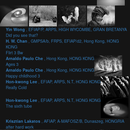
Yin Wong
, EFIAP/P, ARPS, HIGH WYCOMBE, GRAN BRETANYA
Did you see that?
H. W. Chan
, GMPSA/b, FRPS, EFIAP/d2, Hong Kong, HONG
KONG
Flirt 3 Bw
Arnaldo Paulo Che
, Hong Kong, HONG KONG
Ages 3
Arnaldo Paulo Che
, Hong Kong, HONG KONG
Happy childhood 3
Hon-kwong Lee
, EFIAP, ARPS, N.T, HONG KONG
Really Cold
Hon-kwong Lee
, EFIAP, ARPS, N.T, HONG KONG
The sixth tube
Krisztian Lakatos
, AFIAP, A-MAFOSZ/B, Dunaszeg, HONGRIA
after hard work