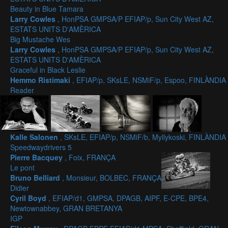
Beauty in Blue Tamara
Larry Cowles
, HonPSA GMPSA/P EFIAP/p, Sun City West AZ,
ESTATS UNITS D'AMÈRICA
Big Mustache Wes
Larry Cowles
, HonPSA GMPSA/P EFIAP/p, Sun City West AZ,
ESTATS UNITS D'AMÈRICA
Graceful in Black Leslie
Hemmo Ristimaki
, EFIAP/p, SKsLE, NSMiF/p, Espoo, FINLÀNDIA
Reader
Kalle Salonen
, SKsLE, EFIAP/p, NSMiF/b, Myllykoski, FINLÀNDIA
Speedwaydrivers 5
Pierre Bacquey
, Foix, FRANÇA
Le pont
Bruno Belliard
, Monsieur, BOLBEC, FRANÇA
Didier
Cyril Boyd
, EFIAP/d1, GMPSA, DPAGB, AIPF, E-CPE, BPE4,
Newtownabbey, GRAN BRETANYA
IGP