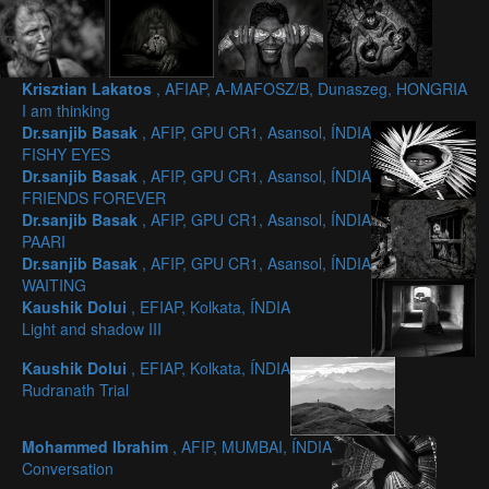
Krisztian Lakatos
, AFIAP, A-MAFOSZ/B, Dunaszeg, HONGRIA
I am thinking
Dr.sanjib Basak
, AFIP, GPU CR1, Asansol, ÍNDIA
FISHY EYES
Dr.sanjib Basak
, AFIP, GPU CR1, Asansol, ÍNDIA
FRIENDS FOREVER
Dr.sanjib Basak
, AFIP, GPU CR1, Asansol, ÍNDIA
PAARI
Dr.sanjib Basak
, AFIP, GPU CR1, Asansol, ÍNDIA
WAITING
Kaushik Dolui
, EFIAP, Kolkata, ÍNDIA
Light and shadow III
Kaushik Dolui
, EFIAP, Kolkata, ÍNDIA
Rudranath Trial
Mohammed Ibrahim
, AFIP, MUMBAI, ÍNDIA
Conversation