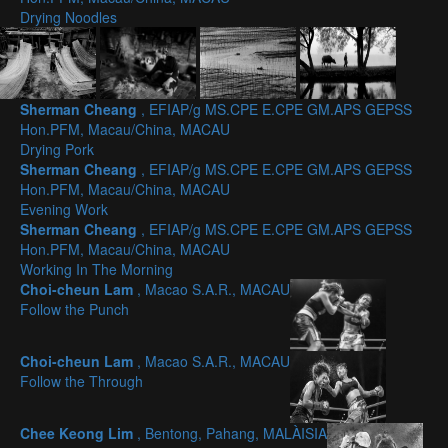
Drying Noodles
Sherman Cheang
, EFIAP/g MS.CPE E.CPE GM.APS GEPSS
Hon.PFM, Macau/China, MACAU
Drying Pork
Sherman Cheang
, EFIAP/g MS.CPE E.CPE GM.APS GEPSS
Hon.PFM, Macau/China, MACAU
Evening Work
Sherman Cheang
, EFIAP/g MS.CPE E.CPE GM.APS GEPSS
Hon.PFM, Macau/China, MACAU
Working In The Morning
Choi-cheun Lam
, Macao S.A.R., MACAU
Follow the Punch
Choi-cheun Lam
, Macao S.A.R., MACAU
Follow the Through
Chee Keong Lim
, Bentong, Pahang, MALÀISIA