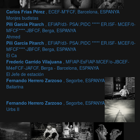
Carlos Frias Pérez
, ECEF-M*FCF, Barcelona, ESPANYA
Monjes budistas
Pili Garcia Pitarch
, EFIAP/d3- PSA/.PIDC ***** ER.ISF- MCEF/0-
MFCF****-JBFCF, Berga, ESPANYA
Ahmed
Pili Garcia Pitarch
, EFIAP/d3- PSA/.PIDC ***** ER.ISF- MCEF/0-
MFCF****-JBFCF, Berga, ESPANYA
El Ca
Frederic Garrido Vilajuana
, MFIAP-EsFIAP-MCEF/o-JBCEF-
M4eFCF-JAFCF, Berga - Barcelona, ESPANYA
El Jefe de estación
Fernando Herrero Zarzoso
, Segorbe, ESPANYA
Bailarina
Fernando Herrero Zarzoso
, Segorbe, ESPANYA
Urbs II