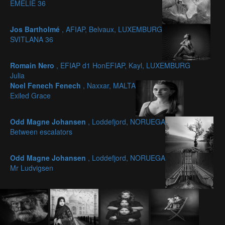
EMELIE 36
Jos Bartholmé
, AFIAP, Belvaux, LUXEMBURG
SVITLANA 36
Romain Nero
, EFIAP d1 HonEFIAP, Kayl, LUXEMBURG
Julia
Noel Fenech Fenech
, Naxxar, MALTA
Exiled Grace
Odd Magne Johansen
, Loddefjord, NORUEGA
Between escalators
Odd Magne Johansen
, Loddefjord, NORUEGA
Mr Ludvigsen