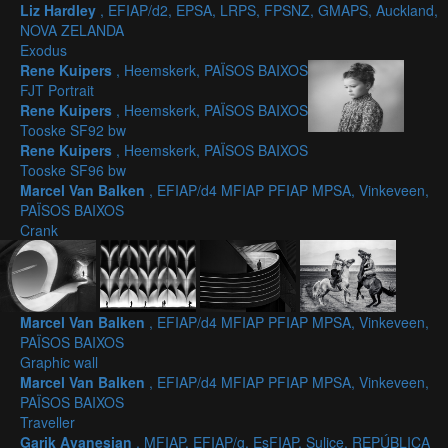
Liz Hardley
, EFIAP/d2, EPSA, LRPS, FPSNZ, GMAPS, Auckland,
NOVA ZELANDA
Exodus
Rene Kuipers
, Heemskerk, PAÏSOS BAIXOS
FJT Portrait
Rene Kuipers
, Heemskerk, PAÏSOS BAIXOS
Tooske SF92 bw
Rene Kuipers
, Heemskerk, PAÏSOS BAIXOS
Tooske SF96 bw
Marcel Van Balken
, EFIAP/d4 MFIAP PFIAP MPSA, Vinkeveen,
PAÏSOS BAIXOS
Crank
Marcel Van Balken
, EFIAP/d4 MFIAP PFIAP MPSA, Vinkeveen,
PAÏSOS BAIXOS
Graphic wall
Marcel Van Balken
, EFIAP/d4 MFIAP PFIAP MPSA, Vinkeveen,
PAÏSOS BAIXOS
Traveller
Garik Avanesian
, MFIAP, EFIAP/g, EsFIAP, Sulice, REPÚBLICA