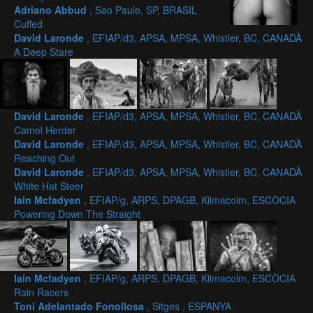
Adriano Abbud
, Sao Paulo, SP, BRASIL
Cuffed
David Laronde
, EFIAP/d3, APSA, MPSA, Whistler, BC, CANADÀ
A Deep Stare
David Laronde
, EFIAP/d3, APSA, MPSA, Whistler, BC, CANADÀ
Camel Herder
David Laronde
, EFIAP/d3, APSA, MPSA, Whistler, BC, CANADÀ
Reaching Out
David Laronde
, EFIAP/d3, APSA, MPSA, Whistler, BC, CANADÀ
White Hat Steer
Iain Mcfadyen
, EFIAP/g, ARPS, DPAGB, Kilmacolm, ESCÒCIA
Powering Down The Straight
Iain Mcfadyen
, EFIAP/g, ARPS, DPAGB, Kilmacolm, ESCÒCIA
Rain Racers
Toni Adelantado Fonollosa
, Sitges , ESPANYA