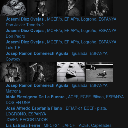
Josemi Diez Ovejas
, MCEF/p, EFIAP/s, Logroño, ESPANYA
Don Javier Tenorio-2
Josemi Diez Ovejas
, MCEF/p, EFIAP/s, Logroño, ESPANYA
Don Pedro
Josemi Diez Ovejas
, MCEF/p, EFIAP/s, Logroño, ESPANYA
Luis T.R.
Josep Ramon Domènech Aguilà
, Igualada, ESPANYA
Cowboy
Josep Ramon Domènech Aguilà
, Igualada, ESPANYA
Matrona
Idoia Eletxigerra De La Fuente
, ACEF, ECEF, Bilbao, ESPANYA
DOS EN UNA
José Alfredo Estefanía Flaño
, EFIAP-d1 ECEF- plata,
LOGROÑO, ESPANYA
JOVEN RECORTADOR
Lis Estrada Ferrer
, MFCF2* - JAFCF - ACEF, Capellades,