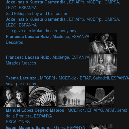
Joxe Inazio Kuesta Garmendia
, EFIAP/p, MCEF/pl, GMPSA,
LEZO, ESPANYA
Sad Ethiopian boy and his rooster
Joxe Inazio Kuesta Garmendia
, EFIAP/p, MCEF/pl, GMPSA,
LEZO, ESPANYA
The gaze of a Mukanda ceremony boy
Francesc Lacasa Ruiz
, Alcoletge, ESPANYA
Descaros
Francesc Lacasa Ruiz
, Alcoletge, ESPANYA
Mirades fugaces
Txema Lacunza
, MFCF/d - MCEF/d2 - EFIAP, Sabadell, ESPANYA
Vaya-par-de-dos
Manuel López Cepero Mateos
, MCEF/d1, EFIAP/G, AFAF, Jerez
de la Frontera, ESPANYA
ESCALONES
Isabel Macarro Sancho
, Gines, ESPANYA