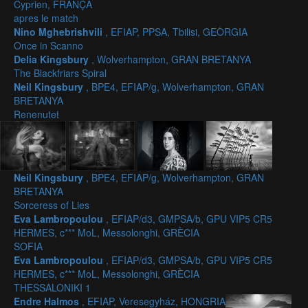
Cyprien, FRANÇA
apres le match
Nino Mghebrishvili
, EFIAP, PPSA, Tbilisi, GEÒRGIA
Once in Scanno
Delia Kingsbury
, Wolverhampton, GRAN BRETANYA
The Blackfriars Spiral
Neil Kingsbury
, BPE4, EFIAP/g, Wolverhampton, GRAN
BRETANYA
Renenutet
Neil Kingsbury
, BPE4, EFIAP/g, Wolverhampton, GRAN
BRETANYA
Sorceress of Lies
Eva Lambropoulou
, EFIAP/d3, GMPSA/b, GPU VIP5 CR5
HERMES, c*** MoL, Messolonghi, GRÈCIA
SOFIA
Eva Lambropoulou
, EFIAP/d3, GMPSA/b, GPU VIP5 CR5
HERMES, c*** MoL, Messolonghi, GRÈCIA
THESSALONIKI 1
Endre Halmos
, EFIAP, Veresegyház, HONGRIA