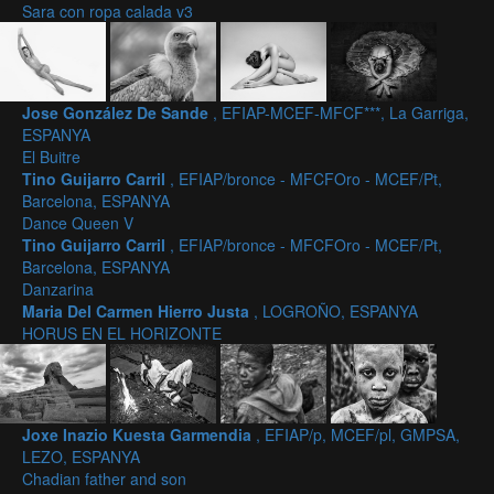
Sara con ropa calada v3
Jose González De Sande
, EFIAP-MCEF-MFCF***, La Garriga,
ESPANYA
El Buitre
Tino Guijarro Carril
, EFIAP/bronce - MFCFOro - MCEF/Pt,
Barcelona, ESPANYA
Dance Queen V
Tino Guijarro Carril
, EFIAP/bronce - MFCFOro - MCEF/Pt,
Barcelona, ESPANYA
Danzarina
Maria Del Carmen Hierro Justa
, LOGROÑO, ESPANYA
HORUS EN EL HORIZONTE
Joxe Inazio Kuesta Garmendia
, EFIAP/p, MCEF/pl, GMPSA,
LEZO, ESPANYA
Chadian father and son