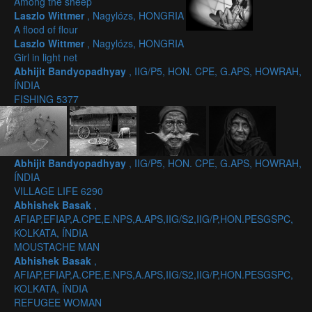
Among the sheep
Laszlo Wittmer
, Nagylózs, HONGRIA
A flood of flour
Laszlo Wittmer
, Nagylózs, HONGRIA
Girl in light net
Abhijit Bandyopadhyay
, IIG/P5, HON. CPE, G.APS, HOWRAH,
ÍNDIA
FISHING 5377
Abhijit Bandyopadhyay
, IIG/P5, HON. CPE, G.APS, HOWRAH,
ÍNDIA
VILLAGE LIFE 6290
Abhishek Basak
,
AFIAP,EFIAP,A.CPE,E.NPS,A.APS,IIG/S2,IIG/P,HON.PESGSPC,
KOLKATA, ÍNDIA
MOUSTACHE MAN
Abhishek Basak
,
AFIAP,EFIAP,A.CPE,E.NPS,A.APS,IIG/S2,IIG/P,HON.PESGSPC,
KOLKATA, ÍNDIA
REFUGEE WOMAN