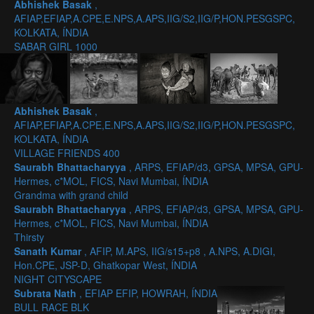
Abhishek Basak
,
AFIAP,EFIAP,A.CPE,E.NPS,A.APS,IIG/S2,IIG/P,HON.PESGSPC,
KOLKATA, ÍNDIA
SABAR GIRL 1000
Abhishek Basak
,
AFIAP,EFIAP,A.CPE,E.NPS,A.APS,IIG/S2,IIG/P,HON.PESGSPC,
KOLKATA, ÍNDIA
VILLAGE FRIENDS 400
Saurabh Bhattacharyya
, ARPS, EFIAP/d3, GPSA, MPSA, GPU-
Hermes, c*MOL, FICS, Navi Mumbai, ÍNDIA
Grandma with grand child
Saurabh Bhattacharyya
, ARPS, EFIAP/d3, GPSA, MPSA, GPU-
Hermes, c*MOL, FICS, Navi Mumbai, ÍNDIA
Thirsty
Sanath Kumar
, AFIP, M.APS, IIG/s15+p8 , A.NPS, A.DIGI,
Hon.CPE, JSP-D, Ghatkopar West, ÍNDIA
NIGHT CITYSCAPE
Subrata Nath
, EFIAP EFIP, HOWRAH, ÍNDIA
BULL RACE BLK