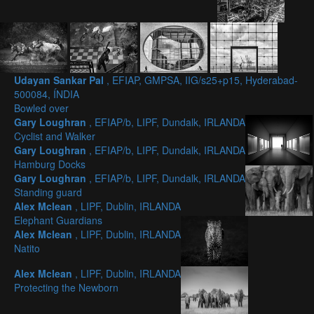
Udayan Sankar Pal
, EFIAP, GMPSA, IIG/s25+p15, Hyderabad-
500084, ÍNDIA
Bowled over
Gary Loughran
, EFIAP/b, LIPF, Dundalk, IRLANDA
Cyclist and Walker
Gary Loughran
, EFIAP/b, LIPF, Dundalk, IRLANDA
Hamburg Docks
Gary Loughran
, EFIAP/b, LIPF, Dundalk, IRLANDA
Standing guard
Alex Mclean
, LIPF, Dublin, IRLANDA
Elephant Guardians
Alex Mclean
, LIPF, Dublin, IRLANDA
Natito
Alex Mclean
, LIPF, Dublin, IRLANDA
Protecting the Newborn