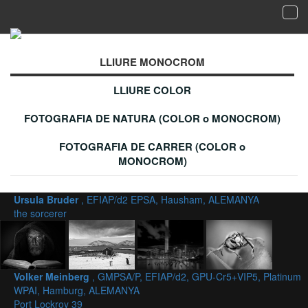
Tog
navi
Galeria de fotografies acceptades - LLIURE
MONOCROM
LLIURE MONOCROM
LLIURE COLOR
FOTOGRAFIA DE NATURA (COLOR o MONOCROM)
FOTOGRAFIA DE CARRER (COLOR o
MONOCROM)
Ursula Bruder
, EFIAP/d2 EPSA, Hausham, ALEMANYA
the sorcerer
Volker Meinberg
, GMPSA/P, EFIAP/d2, GPU-Cr5+VIP5, Platinum
WPAI, Hamburg, ALEMANYA
Port Lockroy 39