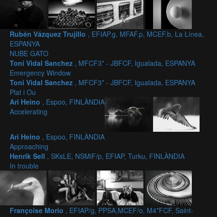
Rubén Vázquez Trujillo
, EFIAP.g, MFAF.p, MCEF.b, La Línea,
ESPANYA
NUBE GATO
Toni Vidal Sanchez
, MFCF3* - JBFCF, Igualada, ESPANYA
Emergency Window
Toni Vidal Sanchez
, MFCF3* - JBFCF, Igualada, ESPANYA
Plat i Ou
Ari Heino
, Espoo, FINLÀNDIA
Accelerating
Ari Heino
, Espoo, FINLÀNDIA
Approaching
Henrik Sell
, SKsLE, NSMiF/p, EFIAP, Turku, FINLÀNDIA
In trouble
Françoise Morio
, EFIAP/g, PPSA,MCEF/o, M4*FCF, Saint-