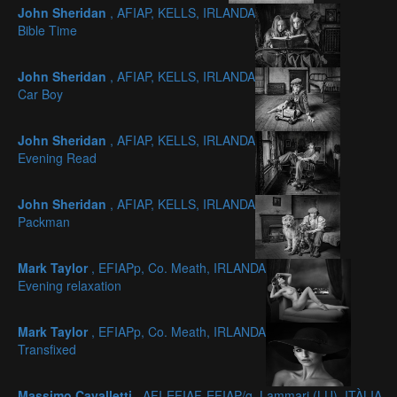
John Sheridan
, AFIAP, KELLS, IRLANDA
Bible Time
John Sheridan
, AFIAP, KELLS, IRLANDA
Car Boy
John Sheridan
, AFIAP, KELLS, IRLANDA
Evening Read
John Sheridan
, AFIAP, KELLS, IRLANDA
Packman
Mark Taylor
, EFIAPp, Co. Meath, IRLANDA
Evening relaxation
Mark Taylor
, EFIAPp, Co. Meath, IRLANDA
Transfixed
Massimo Cavalletti
, AFI-EFIAF-EFIAP/g, Lammari (LU), ITÀLIA