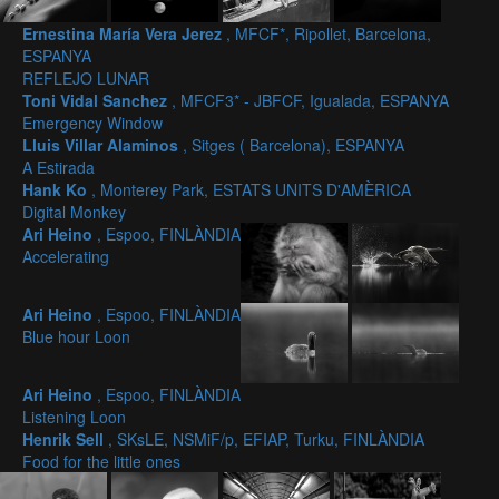
Ernestina María Vera Jerez
, MFCF*, Ripollet, Barcelona,
ESPANYA
REFLEJO LUNAR
Toni Vidal Sanchez
, MFCF3* - JBFCF, Igualada, ESPANYA
Emergency Window
Lluis Villar Alaminos
, Sitges ( Barcelona), ESPANYA
A Estirada
Hank Ko
, Monterey Park, ESTATS UNITS D'AMÈRICA
Digital Monkey
Ari Heino
, Espoo, FINLÀNDIA
Accelerating
Ari Heino
, Espoo, FINLÀNDIA
Blue hour Loon
Ari Heino
, Espoo, FINLÀNDIA
Listening Loon
Henrik Sell
, SKsLE, NSMiF/p, EFIAP, Turku, FINLÀNDIA
Food for the little ones