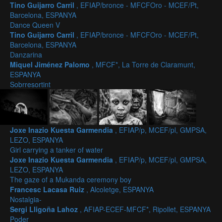
Tino Guijarro Carril
, EFIAP/bronce - MFCFOro - MCEF/Pt,
Barcelona, ESPANYA
Dance Queen V
Tino Guijarro Carril
, EFIAP/bronce - MFCFOro - MCEF/Pt,
Barcelona, ESPANYA
Danzarina
Miquel Jiménez Palomo
, MFCF*, La Torre de Claramunt,
ESPANYA
Sobrresortint
Joxe Inazio Kuesta Garmendia
, EFIAP/p, MCEF/pl, GMPSA,
LEZO, ESPANYA
Girl carrying a tanker of water
Joxe Inazio Kuesta Garmendia
, EFIAP/p, MCEF/pl, GMPSA,
LEZO, ESPANYA
The gaze of a Mukanda ceremony boy
Francesc Lacasa Ruiz
, Alcoletge, ESPANYA
Nostalgia-
Sergi Lligoña Lahoz
, AFIAP-ECEF-MFCF*, Ripollet, ESPANYA
Poder