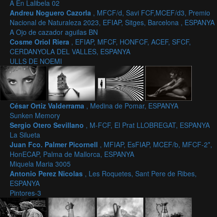
A En Lalibela 02
Andreu Noguero Cazorla
, MFCF/d, Savi FCF,MCEF/d3, Premio
Nacional de Naturaleza 2023, EFIAP, Sitges, Barcelona , ESPANYA
A Ojo de cazador aguilas BN
Cosme Oriol Riera
, EFIAP, MFCF, HONFCF, ACEF, SFCF,
CERDANYOLA DEL VALLES, ESPANYA
ULLS DE NOEMI
César Ortiz Valderrama
, Medina de Pomar, ESPANYA
Sunken Memory
Sergio Otero Sevillano
, M-FCF, El Prat LLOBREGAT, ESPANYA
La Silueta
Juan Fco. Palmer Picornell
, MFIAP, EsFIAP, MCEF/b, MFCF-2*,
HonECAP, Palma de Mallorca, ESPANYA
Miquela Maria 3005
Antonio Perez Nicolas
, Les Roquetes, Sant Pere de Ribes,
ESPANYA
Pintores-3