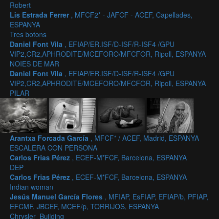
Robert
Lis Estrada Ferrer
, MFCF2* - JAFCF - ACEF, Capellades,
ESPANYA
Tres botons
Daniel Font Vila
, EFIAP/ER.ISF/D-ISF/R-ISF4 /GPU
VIP2,CR2,APHRODITE/MCEFORO/MFCFOR, Ripoll, ESPANYA
NOIES DE MAR
Daniel Font Vila
, EFIAP/ER.ISF/D-ISF/R-ISF4 /GPU
VIP2,CR2,APHRODITE/MCEFORO/MFCFOR, Ripoll, ESPANYA
PILAR
Arantxa Forcada García
, MFCF* / ACEF, Madrid, ESPANYA
ESCALERA CON PERSONA
Carlos Frias Pérez
, ECEF-M*FCF, Barcelona, ESPANYA
DEP
Carlos Frias Pérez
, ECEF-M*FCF, Barcelona, ESPANYA
Indian woman
Jesús Manuel García Flores
, MFIAP, EsFIAP, EFIAP/b, PFIAP,
EFCMF, JBCEF, MCEF/p, TORRIJOS, ESPANYA
Chrysler_Building