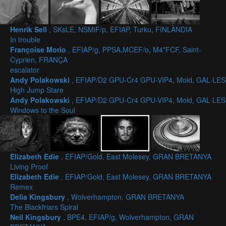
Henrik Sell
, SKsLE, NSMiF/p, EFIAP, Turku, FINLÀNDIA
In trouble
Françoise Morio
, EFIAP/g, PPSA,MCEF/o, M4*FCF, Saint-
Cyprien, FRANÇA
escalator
Andy Polakowski
, EFIAP/D2 GPU-Cr4 GPU-VIP4, Mold, GAL·LES
High Jump Stare
Andy Polakowski
, EFIAP/D2 GPU-Cr4 GPU-VIP4, Mold, GAL·LES
Windows to the Soul
Elizabeth Edie
, EFIAP/Gold, East Molesey, GRAN BRETANYA
Living Proof
Elizabeth Edie
, EFIAP/Gold, East Molesey, GRAN BRETANYA
Remex
Delia Kingsbury
, Wolverhampton, GRAN BRETANYA
The Blackfriars Spiral
Neil Kingsbury
, BPE4, EFIAP/g, Wolverhampton, GRAN