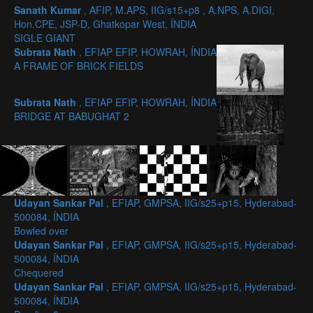
Sanath Kumar
, AFIP, M.APS, IIG/s15+p8 , A.NPS, A.DIGI,
Hon.CPE, JSP-D, Ghatkopar West, ÍNDIA
SIGLE GIANT
Subrata Nath
, EFIAP EFIP, HOWRAH, ÍNDIA
A FRAME OF BRICK FIELDS
Subrata Nath
, EFIAP EFIP, HOWRAH, ÍNDIA
BRIDGE AT BABUGHAT 2
Udayan Sankar Pal
, EFIAP, GMPSA, IIG/s25+p15, Hyderabad-
500084, ÍNDIA
Bowled over
Udayan Sankar Pal
, EFIAP, GMPSA, IIG/s25+p15, Hyderabad-
500084, ÍNDIA
Chequered
Udayan Sankar Pal
, EFIAP, GMPSA, IIG/s25+p15, Hyderabad-
500084, ÍNDIA