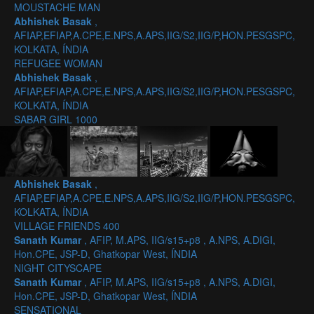
MOUSTACHE MAN
Abhishek Basak
,
AFIAP,EFIAP,A.CPE,E.NPS,A.APS,IIG/S2,IIG/P,HON.PESGSPC,
KOLKATA, ÍNDIA
REFUGEE WOMAN
Abhishek Basak
,
AFIAP,EFIAP,A.CPE,E.NPS,A.APS,IIG/S2,IIG/P,HON.PESGSPC,
KOLKATA, ÍNDIA
SABAR GIRL 1000
Abhishek Basak
,
AFIAP,EFIAP,A.CPE,E.NPS,A.APS,IIG/S2,IIG/P,HON.PESGSPC,
KOLKATA, ÍNDIA
VILLAGE FRIENDS 400
Sanath Kumar
, AFIP, M.APS, IIG/s15+p8 , A.NPS, A.DIGI,
Hon.CPE, JSP-D, Ghatkopar West, ÍNDIA
NIGHT CITYSCAPE
Sanath Kumar
, AFIP, M.APS, IIG/s15+p8 , A.NPS, A.DIGI,
Hon.CPE, JSP-D, Ghatkopar West, ÍNDIA
SENSATIONAL