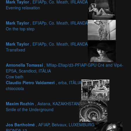
Mark Taylor
, EFIAPp, Co. Meath, IRLANDA
Evening relaxation
Mark Taylor
, EFIAPp, Co. Meath, IRLANDA
On the top step
Mark Taylor
, EFIAPp, Co. Meath, IRLANDA
Transfixed
Antonella Tomassi
, Mfiap-Efiap/d3-PFIAP-GPU Cr4 and Vip4-
EPSA, Scandicci, ITÀLIA
Cow bath
Claudio Pietro Valdameri
, erba, ITÀLIA
chiocciola
Maxim Rozhin
, Astana, KAZAKHSTAN
Smile of the Underground
Jos Bartholmé
, AFIAP, Belvaux, LUXEMBURG
BIONDA 12