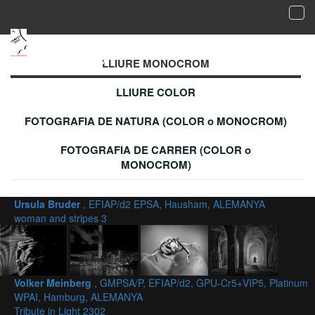
Tog
navi
Galeria de fotografies acceptades - LLIURE
MONOCROM
LLIURE MONOCROM
LLIURE COLOR
FOTOGRAFIA DE NATURA (COLOR o MONOCROM)
FOTOGRAFIA DE CARRER (COLOR o
MONOCROM)
Ursula Bruder
, EFIAP/d2 EPSA, Hausham, ALEMANYA
woman and stripes 3
Volker Meinberg
, GMPSA/P, EFIAP/d2, GPU-Cr5+VIP5, Platinum
WPAI, Hamburg, ALEMANYA
Tribute in Light 2302