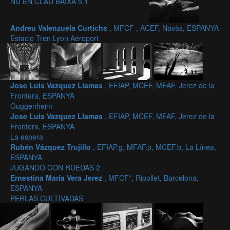
NU EN CLAU BAIXA 5.1
Andreu Valenzuela Curtichs
, MFCF , ACEF, Navàs, ESPANYA
Estacio Tren Lyon Aeroport
Jose Luis Vazquez Llamas
, EFIAP, MCEF, MFAF, Jerez de la
Frontera, ESPANYA
Guggenheim
Jose Luis Vazquez Llamas
, EFIAP, MCEF, MFAF, Jerez de la
Frontera, ESPANYA
La espera
Rubén Vázquez Trujillo
, EFIAP.g, MFAF.p, MCEF.b, La Línea,
ESPANYA
JUGANDO CON RUEDAS 2
Ernestina María Vera Jerez
, MFCF*, Ripollet, Barcelona,
ESPANYA
PERLAS CULTIVADAS