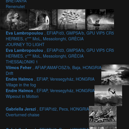
BRETANYA
Renenutet
Eva Lambropoulou
, EFIAP/d3, GMPSA/b, GPU VIP5 CR5
HERMES, c*** MoL, Messolonghi, GRÈCIA
JOURNEY TO LIGHT
Eva Lambropoulou
, EFIAP/d3, GMPSA/b, GPU VIP5 CR5
HERMES, c*** MoL, Messolonghi, GRÈCIA
THESSALONIKI 1
Vilmos Feher
, AFIAP,AMAFOSZ/b, Baja, HONGRIA
Drift
Endre Halmos
, EFIAP, Veresegyház, HONGRIA
Village in the fog
Endre Halmos
, EFIAP, Veresegyház, HONGRIA
Wipeout in Motion
Gabriella Jerszi
, EFIAP/d2, Pecs, HONGRIA
Overturned chaise