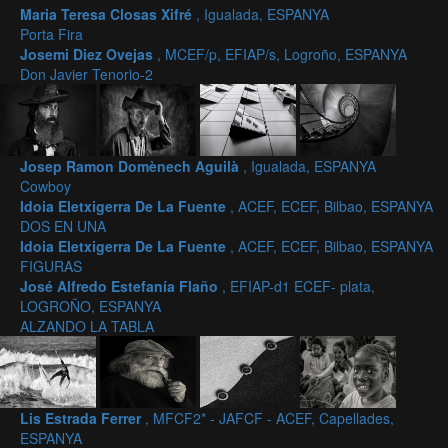
Maria Teresa Closas Xifré
, Igualada, ESPANYA
Porta Fira
Josemi Diez Ovejas
, MCEF/p, EFIAP/s, Logroño, ESPANYA
Don Javier Tenorio-2
Josep Ramon Domènech Aguilà
, Igualada, ESPANYA
Cowboy
Idoia Eletxigerra De La Fuente
, ACEF, ECEF, Bilbao, ESPANYA
DOS EN UNA
Idoia Eletxigerra De La Fuente
, ACEF, ECEF, Bilbao, ESPANYA
FIGURAS
José Alfredo Estefanía Flaño
, EFIAP-d1 ECEF- plata,
LOGROÑO, ESPANYA
ALZANDO LA TABLA
Lis Estrada Ferrer
, MFCF2* - JAFCF - ACEF, Capellades,
ESPANYA