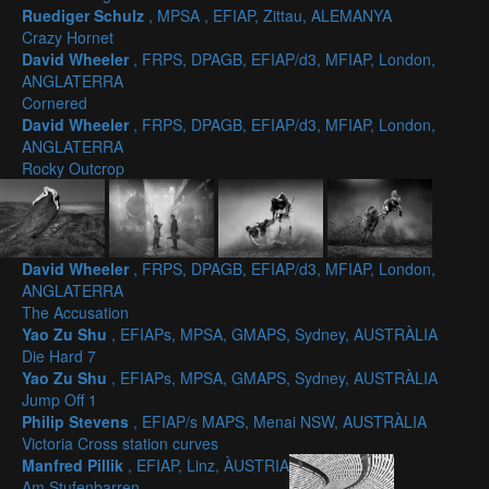
Ruediger Schulz
, MPSA , EFIAP, Zittau, ALEMANYA
Crazy Hornet
David Wheeler
, FRPS, DPAGB, EFIAP/d3, MFIAP, London,
ANGLATERRA
Cornered
David Wheeler
, FRPS, DPAGB, EFIAP/d3, MFIAP, London,
ANGLATERRA
Rocky Outcrop
David Wheeler
, FRPS, DPAGB, EFIAP/d3, MFIAP, London,
ANGLATERRA
The Accusation
Yao Zu Shu
, EFIAPs, MPSA, GMAPS, Sydney, AUSTRÀLIA
Die Hard 7
Yao Zu Shu
, EFIAPs, MPSA, GMAPS, Sydney, AUSTRÀLIA
Jump Off 1
Philip Stevens
, EFIAP/s MAPS, Menai NSW, AUSTRÀLIA
Victoria Cross station curves
Manfred Pillik
, EFIAP, Linz, ÀUSTRIA
Am Stufenbarren