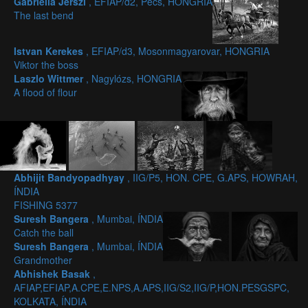
Gabriella Jerszi
, EFIAP/d2, Pecs, HONGRIA
The last bend
Istvan Kerekes
, EFIAP/d3, Mosonmagyarovar, HONGRIA
Viktor the boss
Laszlo Wittmer
, Nagylózs, HONGRIA
A flood of flour
Abhijit Bandyopadhyay
, IIG/P5, HON. CPE, G.APS, HOWRAH,
ÍNDIA
FISHING 5377
Suresh Bangera
, Mumbai, ÍNDIA
Catch the ball
Suresh Bangera
, Mumbai, ÍNDIA
Grandmother
Abhishek Basak
,
AFIAP,EFIAP,A.CPE,E.NPS,A.APS,IIG/S2,IIG/P,HON.PESGSPC,
KOLKATA, ÍNDIA