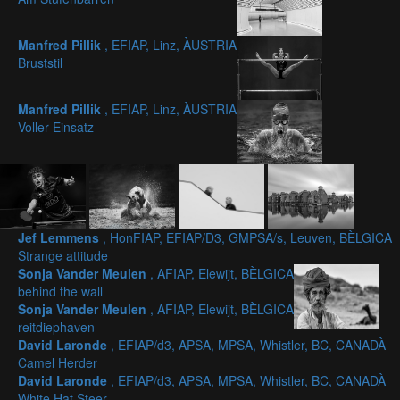
Manfred Pillik
, EFIAP, Linz, ÀUSTRIA
Bruststil
Manfred Pillik
, EFIAP, Linz, ÀUSTRIA
Voller Einsatz
Jef Lemmens
, HonFIAP, EFIAP/D3, GMPSA/s, Leuven, BÈLGICA
Strange attitude
Sonja Vander Meulen
, AFIAP, Elewijt, BÈLGICA
behind the wall
Sonja Vander Meulen
, AFIAP, Elewijt, BÈLGICA
reitdiephaven
David Laronde
, EFIAP/d3, APSA, MPSA, Whistler, BC, CANADÀ
Camel Herder
David Laronde
, EFIAP/d3, APSA, MPSA, Whistler, BC, CANADÀ
White Hat Steer