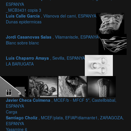
ESPANYA
_MCB3431 copia 3
Luis Calle García
, Vilanova del cami, ESPANYA
Dunas epidermicas
Jordi Casanovas Salas
, Vilamaniscle, ESPANYA
Blanc sobre blanc
Luis Chaparro Amaya
, Sevilla, ESPANYA
LA BARUGATA
Javier Checa Colmena
, MCEF/b - MFCF 5*, Castellbisbal,
ESPANYA
Carga
Santiago Choliz
, MCEF/plata, EFIAP/diamante1, ZARAGOZA,
ESPANYA
Yassmine 6