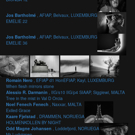
Jos Bartholmé
, AFIAP, Belvaux, LUXEMBURG
EMELIE 22
Jos Bartholmé
, AFIAP, Belvaux, LUXEMBURG
EMELIE 36
Romain Nero
, EFIAP d1 HonEFIAP, Kayl, LUXEMBURG
When flesh mirrors stone
Alessio R. Darmanin
, IIG/s10 IIG/p4 SIAAP, Siggiewi, MALTA
Tree in the mist in Val D Orcia
Noel Fenech Fenech
, Naxxar, MALTA
Exiled Grace
Kaare Fjelstad
, DRAMMEN, NORUEGA
HOLMENKOLLEN BY NIGHT
Odd Magne Johansen
, Loddefjord, NORUEGA
Mr Ludvigsen