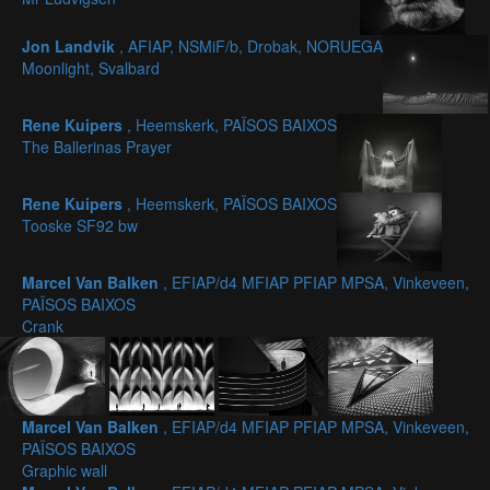
Jon Landvik
, AFIAP, NSMiF/b, Drobak, NORUEGA
Moonlight, Svalbard
Rene Kuipers
, Heemskerk, PAÏSOS BAIXOS
The Ballerinas Prayer
Rene Kuipers
, Heemskerk, PAÏSOS BAIXOS
Tooske SF92 bw
Marcel Van Balken
, EFIAP/d4 MFIAP PFIAP MPSA, Vinkeveen,
PAÏSOS BAIXOS
Crank
Marcel Van Balken
, EFIAP/d4 MFIAP PFIAP MPSA, Vinkeveen,
PAÏSOS BAIXOS
Graphic wall