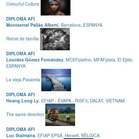
Colourful Culture
DIPLOMA AFI
Montserrat Pallàs Albertí
, Barcelona, ESPANYA
Retrat de família
DIPLOMA AFI
Lourdes Gómez Fernández
, MCEFplatino, MFAFplata, El Ejido,
ESPANYA
La vieja Pasarela
DIPLOMA AFI
Hoang Long Ly
, EFIAP - EVAPA - RISF3, DALAT, VIETNAM
The same direction
DIPLOMA AFI
Luc Stalmans
, EFIAP EPSA, Herselt, BÈLGICA