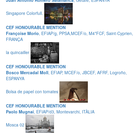
Juan Antonio Romero Salamanca
, Getafe, ESPANYA
Singapore Colorfull.
CEF HONOURABLE MENTION
Françoise Morio
, EFIAP/g, PPSA,MCEF/o, M4*FCF, Saint-Cyprien,
FRANÇA
la quincailler
CEF HONOURABLE MENTION
Bosco Mercadal Moll
, EFIAP, MCEF/o, JBCEF, AFRF, Logroño,
ESPANYA
Bolsa de papel con tomates
CEF HONOURABLE MENTION
Paolo Mugnai
, EFIAP/d3, Montevarchi, ITÀLIA
Mosca 02