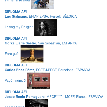
DIPLOMA AFI
Luc Stalmans
, EFIAP EPSA, Herselt, BÈLGICA
Losing my Religion
DIPLOMA AFI
Gorka Elarre Sastre
, San Sebastián, ESPANYA
Faro guía
DIPLOMA AFI
Carlos Frias Pérez
, ECEF-M*FCF, Barcelona, ESPANYA
Vagón núm. 3
DIPLOMA AFI
Josep Recio Romaguera
, MFCF***** - MCEF, Blanes, ESPANYA
adama tapat