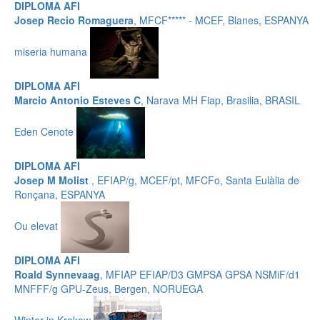
DIPLOMA AFI
Josep Recio Romaguera
, MFCF***** - MCEF, Blanes, ESPANYA
miseria humana
DIPLOMA AFI
Marcio Antonio Esteves C
, Narava MH Fiap, Brasilia, BRASIL
Eden Cenote
DIPLOMA AFI
Josep M Molist
, EFIAP/g, MCEF/pt, MFCFo, Santa Eulàlia de
Ronçana, ESPANYA
Ou elevat
DIPLOMA AFI
Roald Synnevaag
, MFIAP EFIAP/D3 GMPSA GPSA NSMiF/d1
MNFFF/g GPU-Zeus, Bergen, NORUEGA
Winter in Krakow