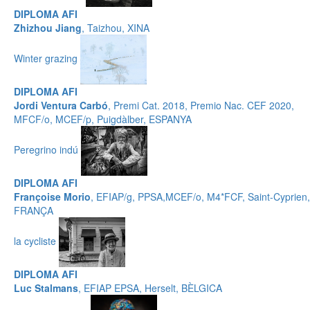
DIPLOMA AFI
Zhizhou Jiang
, Taizhou, XINA
Winter grazing
DIPLOMA AFI
Jordi Ventura Carbó
, Premi Cat. 2018, Premio Nac. CEF 2020,
MFCF/o, MCEF/p, Puigdàlber, ESPANYA
Peregrino indú
DIPLOMA AFI
Françoise Morio
, EFIAP/g, PPSA,MCEF/o, M4*FCF, Saint-Cyprien,
FRANÇA
la cycliste
DIPLOMA AFI
Luc Stalmans
, EFIAP EPSA, Herselt, BÈLGICA