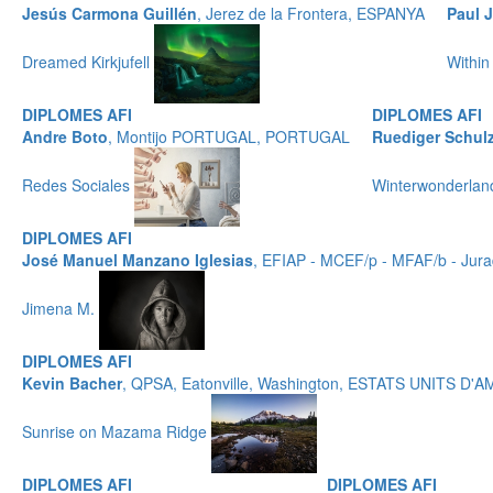
Jesús Carmona Guillén
, Jerez de la Frontera, ESPANYA
Paul 
Dreamed Kirkjufell
Within
DIPLOMES AFI
DIPLOMES AFI
Andre Boto
, Montijo PORTUGAL, PORTUGAL
Ruediger Schul
Redes Sociales
Winterwonderla
DIPLOMES AFI
José Manuel Manzano Iglesias
, EFIAP - MCEF/p - MFAF/b - Jur
Jimena M.
DIPLOMES AFI
Kevin Bacher
, QPSA, Eatonville, Washington, ESTATS UNITS D'
Sunrise on Mazama Ridge
DIPLOMES AFI
DIPLOMES AFI