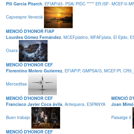
Pili Garcia Pitarch
, EFIAP/d3- PSA/.PIDC ***** ER.ISF- MCEF/0-
Capvespre Venecià
MENCIÓ D'HONOR FIAP
Lourdes Gómez Fernández
, MCEFplatino, MFAFplata, El Ejido,
Oxara
MENCIÓ D'HONOR CEF
Florentino Molero Gutierrez
, EFIAP/P, GMPSA/G, MCEF/Pl, CR5
Merceditas
MENCIÓ D'HONOR CEF
MENCIÓ D
Francisco Javier Coca ávila
, Antequera, ESPANYA
Joan Mimó
Buen trabajo
Paisatge II
MENCIÓ D'HONOR CEF