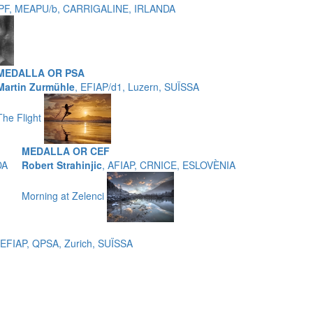
LIPF, MEAPU/b, CARRIGALINE, IRLANDA
MEDALLA OR PSA
Martin Zurmühle
, EFIAP/d1, Luzern, SUÏSSA
The Flight
MEDALLA OR CEF
DA
Robert Strahinjic
, AFIAP, CRNICE, ESLOVÈNIA
Morning at Zelenci
 EFIAP, QPSA, Zurich, SUÏSSA