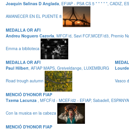
Joaquin Salinas D Anglada
, EFIAP - PSA CS 5 * * * * *, CADIZ, 
AMANECER EN EL PUENTE 8
MEDALLA OR AFI
Andreu Noguero Cazorla
, MFCF/d, Savi FCF,MCEF/d3, Premio Nac
Emma a biblioteca
MEDALLA OR AFI
MEDAL
Paul Hilbert
, AFIAP MAPS, Greiveldange, LUXEMBURG
Lourde
Road trough autumn
Vasco 
MENCIÓ D'HONOR FIAP
Txema Lacunza
, MFCF/d - MCEF/d2 - EFIAP, Sabadell, ESPANYA
Con la musica en la cabeza
MENCIÓ D'HONOR FIAP