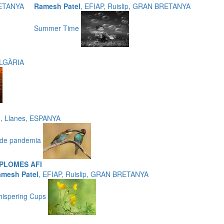
RETANYA
Ramesh Patel
, EFIAP, Ruislip, GRAN BRETANYA
Summer Time
ULGÀRIA
j
, Llanes, ESPANYA
s de pandemia
IPLOMES AFI
mesh Patel
, EFIAP, Ruislip, GRAN BRETANYA
ispering Cups