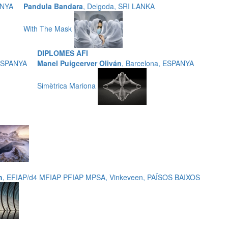
ANYA
Pandula Bandara
, Delgoda, SRI LANKA
With The Mask
DIPLOMES AFI
 ESPANYA
Manel Puigcerver Oliván
, Barcelona, ESPANYA
Simètrica Mariona
n
, EFIAP/d4 MFIAP PFIAP MPSA, Vinkeveen, PAÏSOS BAIXOS