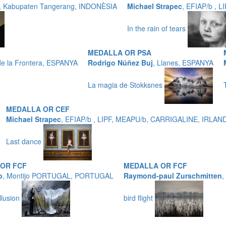
P, Kabupaten Tangerang, INDONÈSIA
Michael Strapec
, EFIAP/b , 
In the rain of tears
MEDALLA OR PSA
de la Frontera, ESPANYA
Rodrigo Núñez Buj
, Llanes, ESPANYA
La magia de Stokksnes
MEDALLA OR CEF
Michael Strapec
, EFIAP/b , LIPF, MEAPU/b, CARRIGALINE, IRLAN
Last dance
OR FCF
MEDALLA OR FCF
o
, Montijo PORTUGAL, PORTUGAL
Raymond-paul Zurschmitten
,
llusion
bird flight