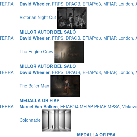
ATERRA
David Wheeler
, FRPS, DPAGB, EFIAP/d3, MFIAP, London
Victorian Night Out
MILLOR AUTOR DEL SALÓ
ATERRA
David Wheeler
, FRPS, DPAGB, EFIAP/d3, MFIAP, London
The Engine Crew
MILLOR AUTOR DEL SALÓ
ATERRA
David Wheeler
, FRPS, DPAGB, EFIAP/d3, MFIAP, London
The Boiler Man
MEDALLA OR FIAP
ATERRA
Marcel Van Balken
, EFIAP/d4 MFIAP PFIAP MPSA, Vinkev
Colonnade
MEDALLA OR PSA