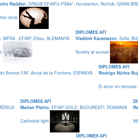
John Radden
, DPAGB EFIAP/s PSA4*, Hunstanton, Norfolk, GRAN B
 the circle
DIPLOMES AFI
z
, MPSA , EFIAP, Zittau, ALEMANYA
Vladimir Karamazov
, Sofia, B
nd
Society at sunset
DIPLOMES AFI
ado Bronce FAF, Arcos de la Frontera, ESPANYA
Rodrigo Núñez Bu
El amor en tiempo
DIPLOMES AFI
D
AMÈRICA
Marian Plaino
, EFIAP GOLD, BUCURESTI, ROMANIA
Ra
Cathedral light
Wh
DIPLOMES AFI