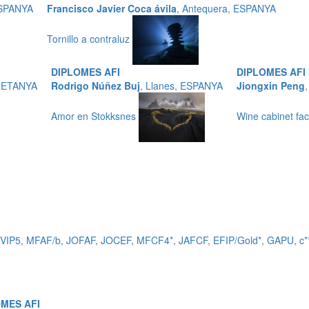
 ESPANYA
Francisco Javier Coca ávila
, Antequera, ESPANYA
Tornillo a contraluz
DIPLOMES AFI
DIPLOMES AFI
BRETANYA
Rodrigo Núñez Buj
, Llanes, ESPANYA
Jiongxin Peng
Amor en Stokksnes
Wine cabinet fac
_VIP5, MFAF/b, JOFAF, JOCEF, MFCF4*, JAFCF, EFIP/Gold*, GAPU,
MES AFI