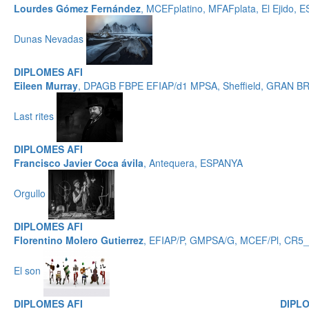
Lourdes Gómez Fernández
, MCEFplatino, MFAFplata, El Ejido,
Dunas Nevadas
DIPLOMES AFI
Eileen Murray
, DPAGB FBPE EFIAP/d1 MPSA, Sheffield, GRAN 
Last rites
DIPLOMES AFI
Francisco Javier Coca ávila
, Antequera, ESPANYA
Orgullo
DIPLOMES AFI
Florentino Molero Gutierrez
, EFIAP/P, GMPSA/G, MCEF/Pl, CR5
El son
DIPLOMES AFI
DIPLO