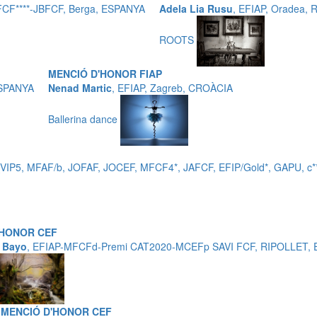
MFCF****-JBFCF, Berga, ESPANYA
Adela Lia Rusu
, EFIAP, Oradea,
ROOTS
MENCIÓ D'HONOR FIAP
 ESPANYA
Nenad Martic
, EFIAP, Zagreb, CROÀCIA
Ballerina dance
_VIP5, MFAF/b, JOFAF, JOCEF, MFCF4*, JAFCF, EFIP/Gold*, GAPU,
'HONOR CEF
 Bayo
, EFIAP-MFCFd-Premi CAT2020-MCEFp SAVI FCF, RIPOLLET,
MENCIÓ D'HONOR CEF