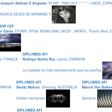
Joaquin Salinas D Anglada
, EFIAP - PSA CS 5 * * * * *, CADIZ, ESP
NUNCA DEJES DE MIRARME 5
NOR CEF
ar Ojeda
, EFIAPb, PPSA, RGMS.GNG, MCEF , MFAFb , Puerto Real,
DIPLOMES AFI
EN, FRANÇA
Rodrigo Núñez Buj
, Llanes, ESPANYA
La realidad es más impresionante que los sueños
DIPLOMES AFI
DIPLOMES AFI
ESPANYA
Sandy Mahon
, Gherang, AUSTRÀLIA
Marcel Van Balke
Golden Huntsman
Spiralrun
DIPLOMES AFI