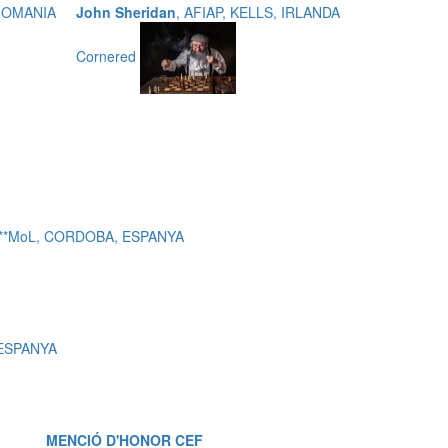
 ROMANIA
John Sheridan
, AFIAP, KELLS, IRLANDA
Cornered
 c***MoL, CORDOBA, ESPANYA
 ESPANYA
MENCIÓ D'HONOR CEF