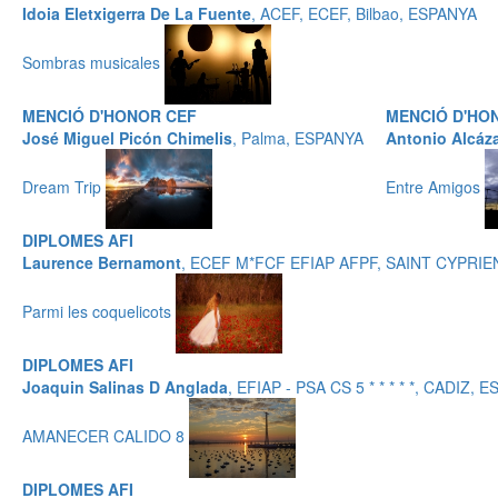
Idoia Eletxigerra De La Fuente
, ACEF, ECEF, Bilbao, ESPANYA
Sombras musicales
MENCIÓ D'HONOR CEF
MENCIÓ D'HO
José Miguel Picón Chimelis
, Palma, ESPANYA
Antonio Alcáz
Dream Trip
Entre Amigos
DIPLOMES AFI
Laurence Bernamont
, ECEF M*FCF EFIAP AFPF, SAINT CYPRI
Parmi les coquelicots
DIPLOMES AFI
Joaquin Salinas D Anglada
, EFIAP - PSA CS 5 * * * * *, CADIZ, 
AMANECER CALIDO 8
DIPLOMES AFI