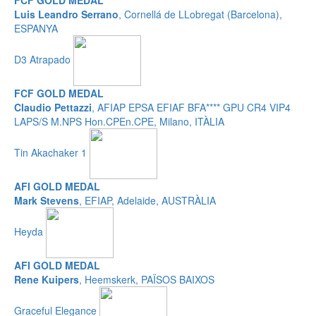
FCF GOLD MEDAL
Luis Leandro Serrano
, Cornellá de LLobregat (Barcelona),
ESPANYA
D3 Atrapado
FCF GOLD MEDAL
Claudio Pettazzi
, AFIAP EPSA EFIAF BFA**** GPU CR4 VIP4
LAPS/S M.NPS Hon.CPEn.CPE, Milano, ITÀLIA
Tin Akachaker 1
AFI GOLD MEDAL
Mark Stevens
, EFIAP, Adelaide, AUSTRÀLIA
Heyda
AFI GOLD MEDAL
Rene Kuipers
, Heemskerk, PAÏSOS BAIXOS
Graceful Elegance