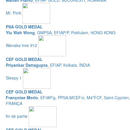
Marian Plaino
, EFIAP GOLD, BUCURESTI, ROMANIA
Mr. Pork
PSA GOLD MEDAL
Yiu Wah Wong
, GMPSA, EFIAP/P, Pokfulam, HONG KONG
Wanaka tree 912
CEF GOLD MEDAL
Priyankar Dattagupta
, EFIAP, Kolkata, ÍNDIA
Sleepy 1
CEF GOLD MEDAL
Françoise Morio
, EFIAP/g, PPSA,MCEF/o, M4*FCF, Saint-Cyprien,
FRANÇA
fin de partie