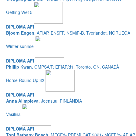
Getting Wet 5
DIPLOMA AFI
Bjoern Engen
, AFIAP, ENSFF, NSMiF-B, Tverlandet, NORUEGA
Winter sunrise
DIPLOMA AFI
Phillip Kwan
, GMPSA/P, EFIAP/d1, Toronto, ON, CANADÀ
Horse Round Up 32
DIPLOMA AFI
Anna Alimpieva
, Joensuu, FINLÀNDIA
Vasilina
DIPLOMA AFI
Toni Barbany Bosch
, MFCFd- PREMI CAT 2021- MCEF/p- AFIAP,