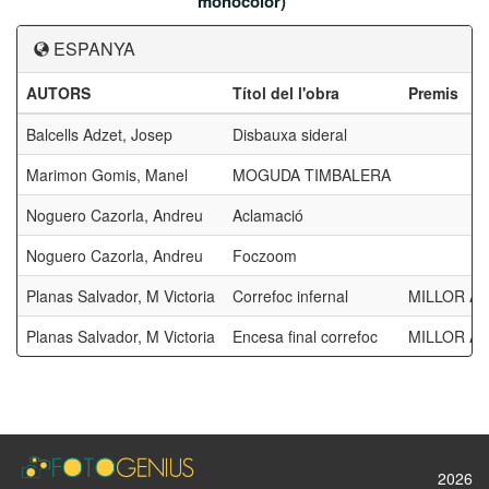
monocolor)
ESPANYA
AUTORS
Títol del l'obra
Premis
Balcells Adzet, Josep
Disbauxa sideral
Marimon Gomis, Manel
MOGUDA TIMBALERA
Noguero Cazorla, Andreu
Aclamació
Noguero Cazorla, Andreu
Foczoom
Planas Salvador, M Victoria
Correfoc infernal
MILLOR AU
Planas Salvador, M Victoria
Encesa final correfoc
MILLOR AU
2026