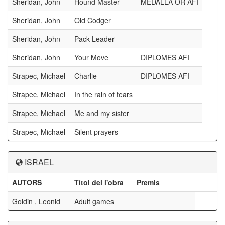
Sheridan, John
Hound Master
MEDALLA OR AFI
Sheridan, John
Old Codger
Sheridan, John
Pack Leader
Sheridan, John
Your Move
DIPLOMES AFI
Strapec, Michael
Charlie
DIPLOMES AFI
Strapec, Michael
In the rain of tears
Strapec, Michael
Me and my sister
Strapec, Michael
Silent prayers
ISRAEL
AUTORS
Títol del l'obra
Premis
Goldin , Leonid
Adult games