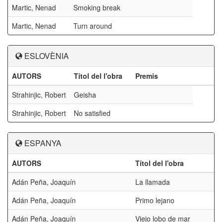
Martic, Nenad
Smoking break
Martic, Nenad
Turn around
ESLOVÈNIA
AUTORS
Títol del l'obra
Premis
Strahinjic, Robert
Geisha
Strahinjic, Robert
No satisfied
ESPANYA
AUTORS
Títol del l'obra
Adán Peña, Joaquín
La llamada
Adán Peña, Joaquín
Primo lejano
Adán Peña, Joaquín
Viejo lobo de mar