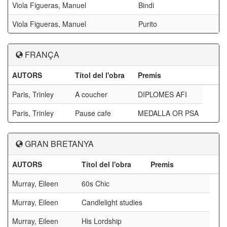
Viola Figueras, Manuel
Bindi
Viola Figueras, Manuel
Purito
FRANÇA
AUTORS
Títol del l'obra
Premis
Paris, Trinley
A coucher
DIPLOMES AFI
Paris, Trinley
Pause cafe
MEDALLA OR PSA
GRAN BRETANYA
AUTORS
Títol del l'obra
Premis
Murray, Eileen
60s Chic
Murray, Eileen
Candlelight studies
Murray, Eileen
His Lordship