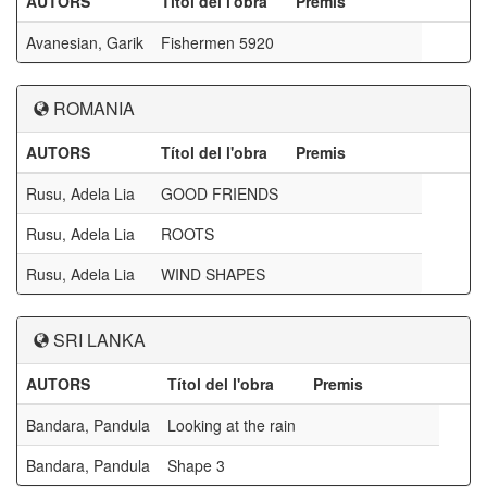
AUTORS
Títol del l'obra
Premis
Avanesian, Garik
Fishermen 5920
ROMANIA
AUTORS
Títol del l'obra
Premis
Rusu, Adela Lia
GOOD FRIENDS
Rusu, Adela Lia
ROOTS
Rusu, Adela Lia
WIND SHAPES
SRI LANKA
AUTORS
Títol del l'obra
Premis
Bandara, Pandula
Looking at the rain
Bandara, Pandula
Shape 3