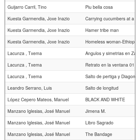
Guijarro Carril, Tino
Piu bella cosa
Kuesta Garmendia, Joxe Inazio
Carrying cucumbers at a m
Kuesta Garmendia, Joxe Inazio
Hamer tribe man
Kuesta Garmendia, Joxe Inazio
Homeless woman-Ethiopia
Lacunza , Txema
Angulos y simetrias en Zar
Lacunza , Txema
Retrato en la ventana 01
Lacunza , Txema
Salto de pertiga y Diagonal
Leandro Serrano, Luis
Salto de longitud
López Cepero Mateos, Manuel
BLACK AND WHITE
Manzano Iglesias, José Manuel
Jimena M.
Manzano Iglesias, José Manuel
Libro Sagrado
Manzano Iglesias, José Manuel
The Bandage