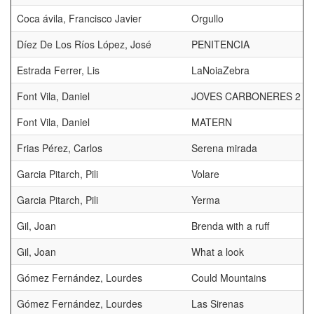
Coca ávila, Francisco Javier
Orgullo
Díez De Los Ríos López, José
PENITENCIA
Estrada Ferrer, Lis
LaNoiaZebra
Font Vila, Daniel
JOVES CARBONERES 2
Font Vila, Daniel
MATERN
Frias Pérez, Carlos
Serena mirada
Garcia Pitarch, Pili
Volare
Garcia Pitarch, Pili
Yerma
Gil, Joan
Brenda with a ruff
Gil, Joan
What a look
Gómez Fernández, Lourdes
Could Mountains
Gómez Fernández, Lourdes
Las Sirenas