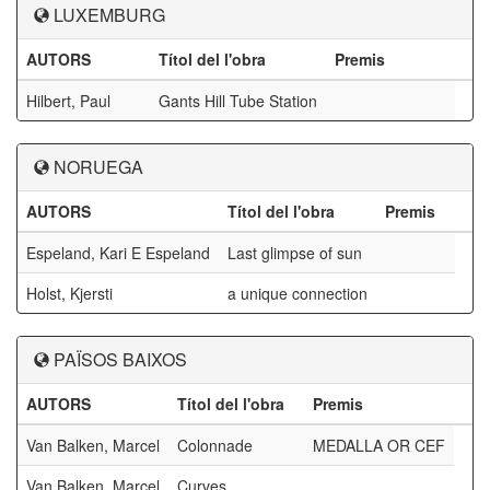
LUXEMBURG
AUTORS
Títol del l'obra
Premis
Hilbert, Paul
Gants Hill Tube Station
NORUEGA
AUTORS
Títol del l'obra
Premis
Espeland, Kari E Espeland
Last glimpse of sun
Holst, Kjersti
a unique connection
PAÏSOS BAIXOS
AUTORS
Títol del l'obra
Premis
Van Balken, Marcel
Colonnade
MEDALLA OR CEF
Van Balken, Marcel
Curves