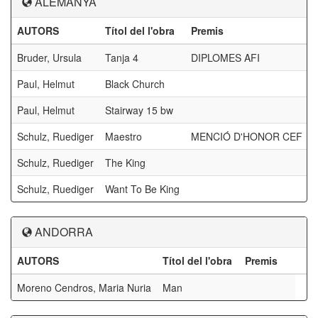
ALEMANYA
AUTORS
Títol del l'obra
Premis
Bruder, Ursula
Tanja 4
DIPLOMES AFI
Paul, Helmut
Black Church
Paul, Helmut
Stairway 15 bw
Schulz, Ruediger
Maestro
MENCIÓ D'HONOR CEF
Schulz, Ruediger
The King
Schulz, Ruediger
Want To Be King
ANDORRA
AUTORS
Títol del l'obra
Premis
Moreno Cendros, Maria Nuria
Man