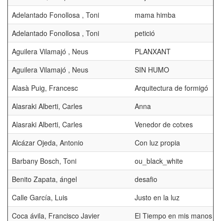
Adelantado Fonollosa , Toni
mama himba
Adelantado Fonollosa , Toni
petició
Aguilera Vilamajó , Neus
PLANXANT
Aguilera Vilamajó , Neus
SIN HUMO
Alasà Puig, Francesc
Arquitectura de formigó
Alasraki Alberti, Carles
Anna
Alasraki Alberti, Carles
Venedor de cotxes
Alcázar Ojeda, Antonio
Con luz propia
Barbany Bosch, Toni
ou_black_white
Benito Zapata, ángel
desafio
Calle García, Luis
Justo en la luz
Coca ávila, Francisco Javier
El Tiempo en mis manos