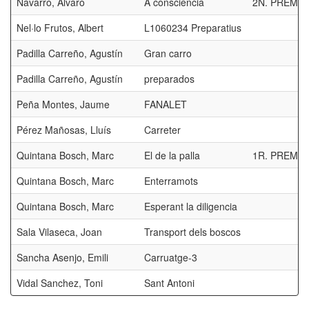
Navarro, Alvaro
A consciència
2N. PREMI
Nel·lo Frutos, Albert
L1060234 Preparatius
Padilla Carreño, Agustín
Gran carro
Padilla Carreño, Agustín
preparados
Peña Montes, Jaume
FANALET
Pérez Mañosas, Lluís
Carreter
Quintana Bosch, Marc
El de la palla
1R. PREMI
Quintana Bosch, Marc
Enterramots
Quintana Bosch, Marc
Esperant la diligencia
Sala Vilaseca, Joan
Transport dels boscos
Sancha Asenjo, Emili
Carruatge-3
Vidal Sanchez, Toni
Sant Antoni