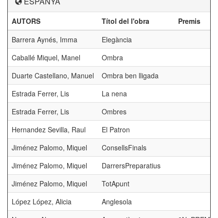
ESPANYA
AUTORS
Títol del l'obra
Premis
Barrera Aynés, Imma
Elegància
Caballé Miquel, Manel
Ombra
Duarte Castellano, Manuel
Ombra ben lligada
Estrada Ferrer, Lis
La nena
Estrada Ferrer, Lis
Ombres
Hernandez Sevilla, Raul
El Patron
Jiménez Palomo, Miquel
ConsellsFinals
Jiménez Palomo, Miquel
DarrersPreparatius
Jiménez Palomo, Miquel
TotApunt
López López, Alicia
Anglesola