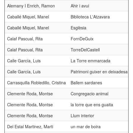
Alemany I Enrich, Ramon
Ahir i avui
Caballé Miquel, Manel
Biblioteca L'Atzavara
Caballé Miquel, Manel
Esglèsia
Calaf Pascual, Rita
FornDeGuix
Calaf Pascual, Rita
TorreDelCastell
Calle García, Luis
La Torre emmarcada
Calle García, Luis
Patrimoni guixer en deixadesa
Carrasquilla Robledillo, Cristina
Ballem sardanes
Clemente Roda, Montse
Congregacio animal
Clemente Roda, Montse
la torre que ens guaita
Clemente Roda, Montse
Llum interior
Del Estal Martinez, Marti
un mar de boira