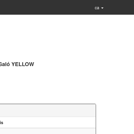
ca
 - Saló YELLOW
is