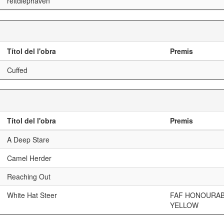
reitdiephaven
Títol del l'obra
Premis
Cuffed
Títol del l'obra
Premis
A Deep Stare
Camel Herder
Reaching Out
White Hat Steer
FAF HONOURA
YELLOW