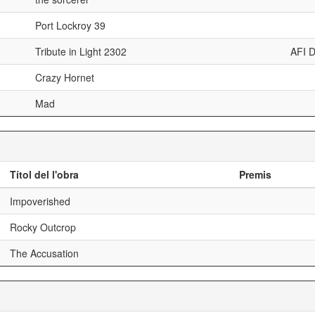
Port Lockroy 39
Tribute in Light 2302
AFI
Crazy Hornet
Mad
Títol del l'obra
Premis
Impoverished
Rocky Outcrop
The Accusation