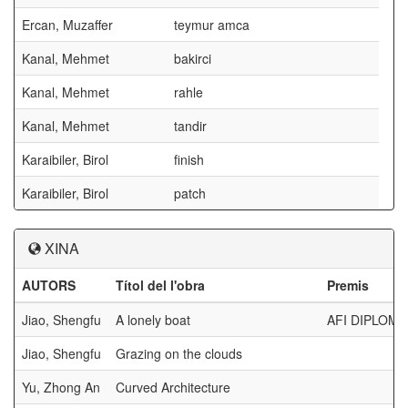
Ercan, Muzaffer
teymur amca
Kanal, Mehmet
bakirci
Kanal, Mehmet
rahle
Kanal, Mehmet
tandir
Karaibiler, Birol
finish
Karaibiler, Birol
patch
XINA
AUTORS
Títol del l'obra
Premis
Jiao, Shengfu
A lonely boat
AFI DIPLOM
Jiao, Shengfu
Grazing on the clouds
Yu, Zhong An
Curved Architecture