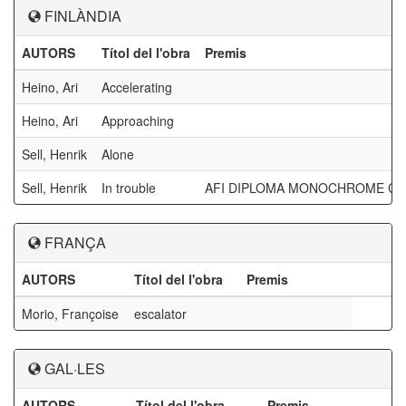
FINLÀNDIA
AUTORS
Títol del l'obra
Premis
Heino, Ari
Accelerating
Heino, Ari
Approaching
Sell, Henrik
Alone
Sell, Henrik
In trouble
AFI DIPLOMA MONOCHROME CY
FRANÇA
AUTORS
Títol del l'obra
Premis
Morio, Françoise
escalator
GAL·LES
AUTORS
Títol del l'obra
Premis