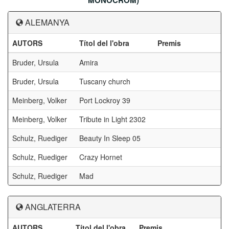
MONOCROM)
ALEMANYA
AUTORS
Títol del l'obra
Premis
Bruder, Ursula
Amira
Bruder, Ursula
Tuscany church
Meinberg, Volker
Port Lockroy 39
Meinberg, Volker
Tribute in Light 2302
Schulz, Ruediger
Beauty In Sleep 05
Schulz, Ruediger
Crazy Hornet
Schulz, Ruediger
Mad
ANGLATERRA
AUTORS
Títol del l'obra
Premis