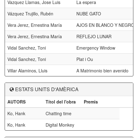
Vazquez Llamas, Jose Luis
La espera
Vázquez Trujillo, Rubén
NUBE GATO
Vera Jerez, Ernestina María
AJOS EN BLANCO Y NEGRO
Vera Jerez, Ernestina María
REFLEJO LUNAR
Vidal Sanchez, Toni
Emergency Window
Vidal Sanchez, Toni
Plat i Ou
Villar Alaminos, Lluis
A Matrimonio bien avenido
ESTATS UNITS D'AMÈRICA
AUTORS
Títol del l'obra
Premis
Ko, Hank
Chatting time
Ko, Hank
Digital Monkey