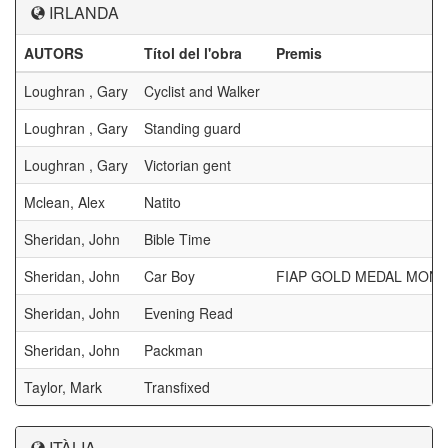
IRLANDA
AUTORS
Títol del l'obra
Premis
Loughran , Gary
Cyclist and Walker
Loughran , Gary
Standing guard
Loughran , Gary
Victorian gent
Mclean, Alex
Natito
Sheridan, John
Bible Time
Sheridan, John
Car Boy
FIAP GOLD MEDAL MON
Sheridan, John
Evening Read
Sheridan, John
Packman
Taylor, Mark
Transfixed
ITÀLIA