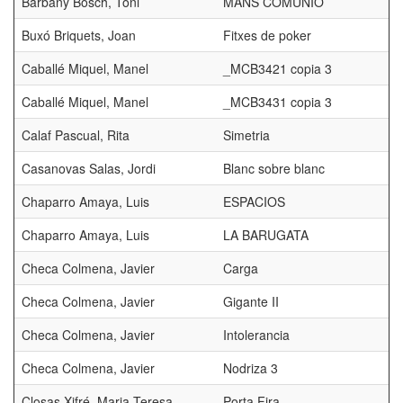
Barbany Bosch, Toni
MANS COMUNIO
Buxó Briquets, Joan
Fitxes de poker
Caballé Miquel, Manel
_MCB3421 copia 3
Caballé Miquel, Manel
_MCB3431 copia 3
Calaf Pascual, Rita
Simetria
Casanovas Salas, Jordi
Blanc sobre blanc
Chaparro Amaya, Luis
ESPACIOS
Chaparro Amaya, Luis
LA BARUGATA
Checa Colmena, Javier
Carga
Checa Colmena, Javier
Gigante II
Checa Colmena, Javier
Intolerancia
Checa Colmena, Javier
Nodriza 3
Closas Xifré, Maria Teresa
Porta Fira