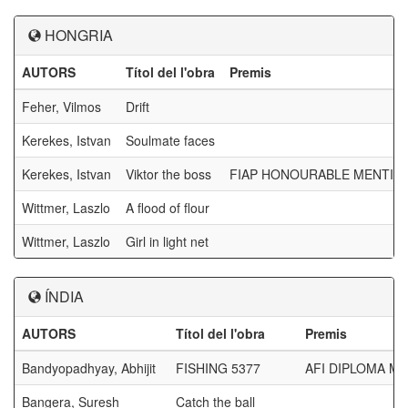
HONGRIA
AUTORS
Títol del l'obra
Premis
Feher, Vilmos
Drift
Kerekes, Istvan
Soulmate faces
Kerekes, Istvan
Viktor the boss
FIAP HONOURABLE MENTI
Wittmer, Laszlo
A flood of flour
Wittmer, Laszlo
Girl in light net
ÍNDIA
AUTORS
Títol del l'obra
Premis
Bandyopadhyay, Abhijit
FISHING 5377
AFI DIPLOMA 
Bangera, Suresh
Catch the ball