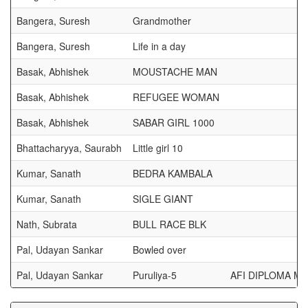
Bangera, Suresh
Grandmother
Bangera, Suresh
Life in a day
Basak, Abhishek
MOUSTACHE MAN
Basak, Abhishek
REFUGEE WOMAN
Basak, Abhishek
SABAR GIRL 1000
Bhattacharyya, Saurabh
Little girl 10
Kumar, Sanath
BEDRA KAMBALA
Kumar, Sanath
SIGLE GIANT
Nath, Subrata
BULL RACE BLK
Pal, Udayan Sankar
Bowled over
Pal, Udayan Sankar
Puruliya-5
AFI DIPLOMA 