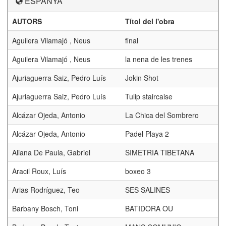
ESPANYA
AUTORS
Títol del l'obra
Aguilera Vilamajó , Neus
final
Aguilera Vilamajó , Neus
la nena de les trenes
Ajuriaguerra Saiz, Pedro Luís
Jokin Shot
Ajuriaguerra Saiz, Pedro Luís
Tulip staircaise
Alcázar Ojeda, Antonio
La Chica del Sombrero
Alcázar Ojeda, Antonio
Padel Playa 2
Aliana De Paula, Gabriel
SIMETRIA TIBETANA
Aracil Roux, Luís
boxeo 3
Arias Rodríguez, Teo
SES SALINES
Barbany Bosch, Toni
BATIDORA OU