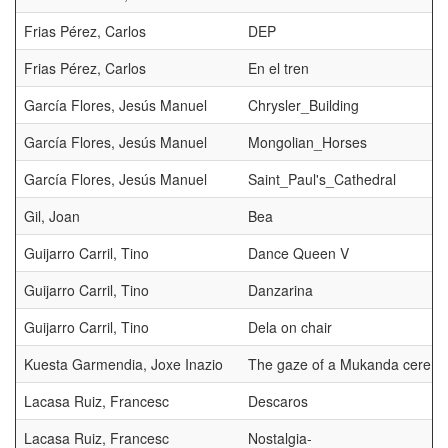
Frias Pérez, Carlos
DEP
Frias Pérez, Carlos
En el tren
García Flores, Jesús Manuel
Chrysler_Building
García Flores, Jesús Manuel
Mongolian_Horses
García Flores, Jesús Manuel
Saint_Paul's_Cathedral
Gil, Joan
Bea
Guijarro Carril, Tino
Dance Queen V
Guijarro Carril, Tino
Danzarina
Guijarro Carril, Tino
Dela on chair
Kuesta Garmendia, Joxe Inazio
The gaze of a Mukanda cerem
Lacasa Ruiz, Francesc
Descaros
Lacasa Ruiz, Francesc
Nostalgia-