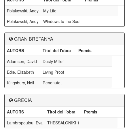
Polakowski, Andy
My Life
Polakowski, Andy
Windows to the Soul
GRAN BRETANYA
AUTORS
Títol del l'obra
Premis
Adamson, David
Dusty Miller
Edie, Elizabeth
Living Proof
Kingsbury, Neil
Renenutet
GRÈCIA
AUTORS
Títol del l'obra
Premis
Lambropoulou, Eva
THESSALONIKI 1