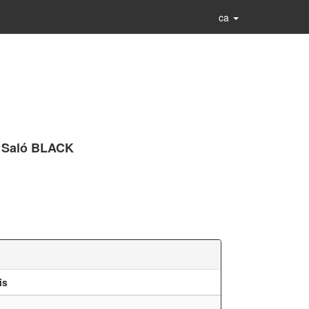
ca
 - Saló BLACK
is