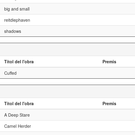
big and small
reitdiephaven
shadows
Títol del l'obra
Premis
Cuffed
Títol del l'obra
Premis
A Deep Stare
Camel Herder