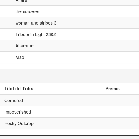
the sorcerer
woman and stripes 3
Tribute in Light 2302
Altarraum
Mad
Títol del l'obra
Premis
Cornered
Impoverished
Rocky Outcrop