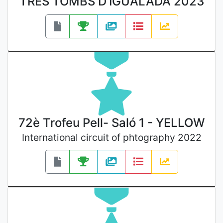
TRES TOMBS D’IGUALADA 2023
72è Trofeu Pell- Saló 1 - YELLOW
International circuit of phtography 2022