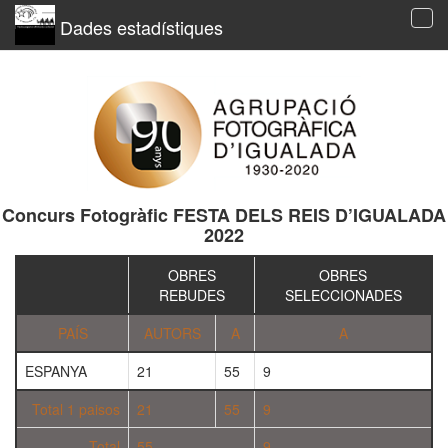
Dades estadístiques
Tog
navi
Concurs Fotogràfic FESTA DELS REIS D’IGUALADA
2022
OBRES
OBRES
REBUDES
SELECCIONADES
PAÍS
AUTORS
A
A
ESPANYA
21
55
9
Total 1 paisos
21
55
9
Total
55
9