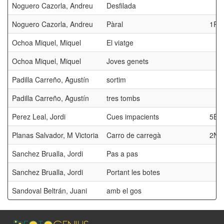
Noguero Cazorla, Andreu
Desfilada
Noguero Cazorla, Andreu
Pàral
1R.
Ochoa Miquel, Miquel
El viatge
Ochoa Miquel, Miquel
Joves genets
Padilla Carreño, Agustín
sortim
Padilla Carreño, Agustín
tres tombs
Perez Leal, Jordi
Cues impacients
5É.
Planas Salvador, M Victoria
Carro de carregà
2N.
Sanchez Brualla, Jordi
Pas a pas
Sanchez Brualla, Jordi
Portant les botes
Sandoval Beltrán, Juani
amb el gos