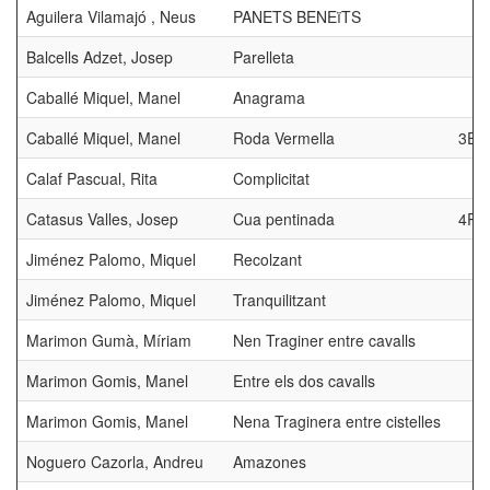
Aguilera Vilamajó , Neus
PANETS BENEïTS
Balcells Adzet, Josep
Parelleta
Caballé Miquel, Manel
Anagrama
Caballé Miquel, Manel
Roda Vermella
3ER
Calaf Pascual, Rita
Complicitat
Catasus Valles, Josep
Cua pentinada
4RT
Jiménez Palomo, Miquel
Recolzant
Jiménez Palomo, Miquel
Tranquilitzant
Marimon Gumà, Míriam
Nen Traginer entre cavalls
Marimon Gomis, Manel
Entre els dos cavalls
Marimon Gomis, Manel
Nena Traginera entre cistelles
Noguero Cazorla, Andreu
Amazones