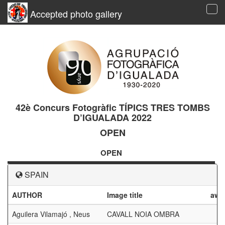
Accepted photo gallery
Tog
navi
42è Concurs Fotogràfic TÍPICS TRES TOMBS
D’IGUALADA 2022
OPEN
OPEN
SPAIN
AUTHOR
Image title
awa
Aguilera Vilamajó , Neus
CAVALL NOIA OMBRA