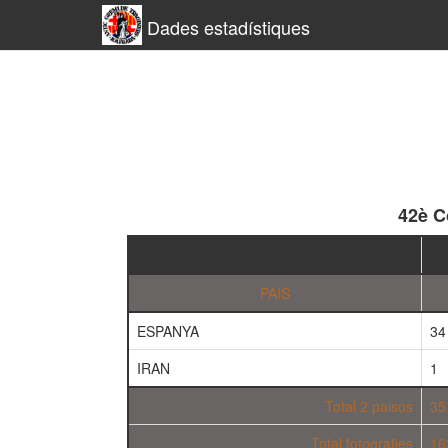
Dades estadístiques
42è C
PAÍS
ESPANYA
34
IRAN
1
Total 2 paisos
35
Total fotografies
16