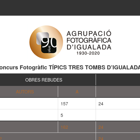
oncurs Fotogràfic TÍPICS TRES TOMBS D’IGUALAD
OBRES REBUDES
AUTORS
A
157
24
5
162
24
2
24