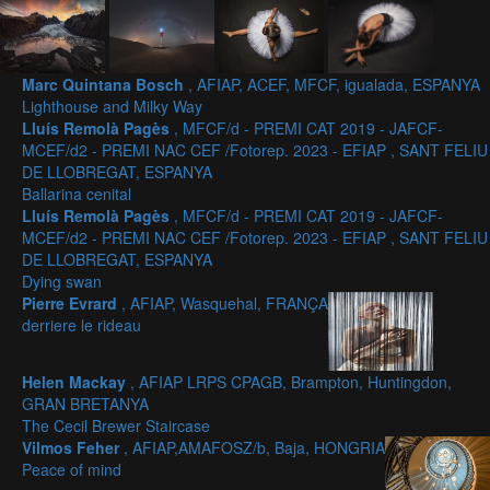
Marc Quintana Bosch
, AFIAP, ACEF, MFCF, igualada, ESPANYA
Lighthouse and Milky Way
Lluís Remolà Pagès
, MFCF/d - PREMI CAT 2019 - JAFCF-
MCEF/d2 - PREMI NAC CEF /Fotorep. 2023 - EFIAP , SANT FELIU
DE LLOBREGAT, ESPANYA
Ballarina cenital
Lluís Remolà Pagès
, MFCF/d - PREMI CAT 2019 - JAFCF-
MCEF/d2 - PREMI NAC CEF /Fotorep. 2023 - EFIAP , SANT FELIU
DE LLOBREGAT, ESPANYA
Dying swan
Pierre Evrard
, AFIAP, Wasquehal, FRANÇA
derriere le rideau
Helen Mackay
, AFIAP LRPS CPAGB, Brampton, Huntingdon,
GRAN BRETANYA
The Cecil Brewer Staircase
Vilmos Feher
, AFIAP,AMAFOSZ/b, Baja, HONGRIA
Peace of mind