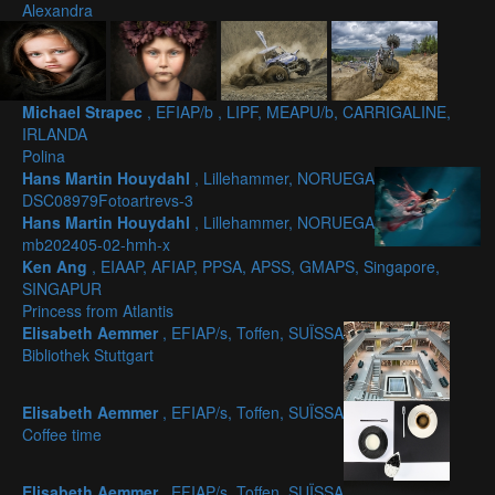
Alexandra
Michael Strapec
, EFIAP/b , LIPF, MEAPU/b, CARRIGALINE,
IRLANDA
Polina
Hans Martin Houydahl
, Lillehammer, NORUEGA
DSC08979Fotoartrevs-3
Hans Martin Houydahl
, Lillehammer, NORUEGA
mb202405-02-hmh-x
Ken Ang
, EIAAP, AFIAP, PPSA, APSS, GMAPS, Singapore,
SINGAPUR
Princess from Atlantis
Elisabeth Aemmer
, EFIAP/s, Toffen, SUÏSSA
Bibliothek Stuttgart
Elisabeth Aemmer
, EFIAP/s, Toffen, SUÏSSA
Coffee time
Elisabeth Aemmer
, EFIAP/s, Toffen, SUÏSSA