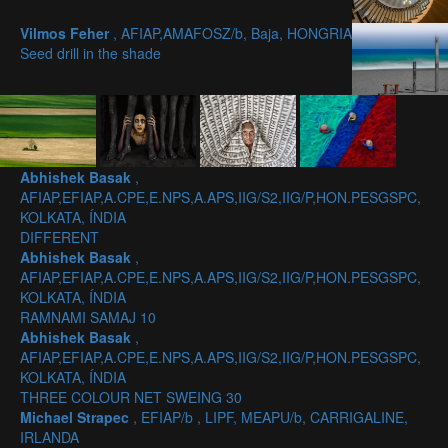
Vilmos Feher
, AFIAP,AMAFOSZ/b, Baja, HONGRIA
Seed drill in the shade
Abhishek Basak
,
AFIAP,EFIAP,A.CPE,E.NPS,A.APS,IIG/S2,IIG/P,HON.PESGSPC,
KOLKATA, ÍNDIA
DIFFERENT
Abhishek Basak
,
AFIAP,EFIAP,A.CPE,E.NPS,A.APS,IIG/S2,IIG/P,HON.PESGSPC,
KOLKATA, ÍNDIA
RAMNAMI SAMAJ 10
Abhishek Basak
,
AFIAP,EFIAP,A.CPE,E.NPS,A.APS,IIG/S2,IIG/P,HON.PESGSPC,
KOLKATA, ÍNDIA
THREE COLOUR NET SWEING 30
Michael Strapec
, EFIAP/b , LIPF, MEAPU/b, CARRIGALINE,
IRLANDA