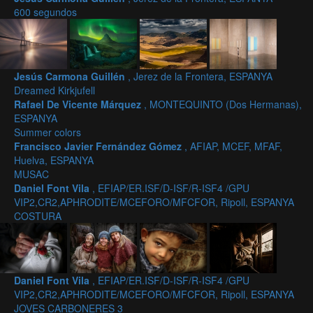
600 segundos
Jesús Carmona Guillén
, Jerez de la Frontera, ESPANYA
Dreamed Kirkjufell
Rafael De Vicente Márquez
, MONTEQUINTO (Dos Hermanas),
ESPANYA
Summer colors
Francisco Javier Fernández Gómez
, AFIAP, MCEF, MFAF,
Huelva, ESPANYA
MUSAC
Daniel Font Vila
, EFIAP/ER.ISF/D-ISF/R-ISF4 /GPU
VIP2,CR2,APHRODITE/MCEFORO/MFCFOR, Ripoll, ESPANYA
COSTURA
Daniel Font Vila
, EFIAP/ER.ISF/D-ISF/R-ISF4 /GPU
VIP2,CR2,APHRODITE/MCEFORO/MFCFOR, Ripoll, ESPANYA
JOVES CARBONERES 3