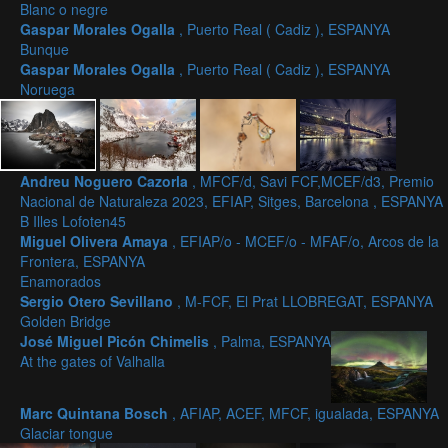
Blanc o negre
Gaspar Morales Ogalla
, Puerto Real ( Cadiz ), ESPANYA
Bunque
Gaspar Morales Ogalla
, Puerto Real ( Cadiz ), ESPANYA
Noruega
Andreu Noguero Cazorla
, MFCF/d, Savi FCF,MCEF/d3, Premio
Nacional de Naturaleza 2023, EFIAP, Sitges, Barcelona , ESPANYA
B Illes Lofoten45
Miguel Olivera Amaya
, EFIAP/o - MCEF/o - MFAF/o, Arcos de la
Frontera, ESPANYA
Enamorados
Sergio Otero Sevillano
, M-FCF, El Prat LLOBREGAT, ESPANYA
Golden Bridge
José Miguel Picón Chimelis
, Palma, ESPANYA
At the gates of Valhalla
Marc Quintana Bosch
, AFIAP, ACEF, MFCF, igualada, ESPANYA
Glaciar tongue