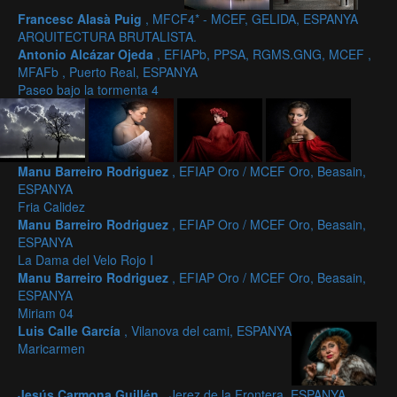
Francesc Alasà Puig
, MFCF4* - MCEF, GELIDA, ESPANYA
ARQUITECTURA BRUTALISTA.
Antonio Alcázar Ojeda
, EFIAPb, PPSA, RGMS.GNG, MCEF ,
MFAFb , Puerto Real, ESPANYA
Paseo bajo la tormenta 4
Manu Barreiro Rodriguez
, EFIAP Oro / MCEF Oro, Beasain,
ESPANYA
Fria Calidez
Manu Barreiro Rodriguez
, EFIAP Oro / MCEF Oro, Beasain,
ESPANYA
La Dama del Velo Rojo I
Manu Barreiro Rodriguez
, EFIAP Oro / MCEF Oro, Beasain,
ESPANYA
Miriam 04
Luis Calle García
, Vilanova del cami, ESPANYA
Maricarmen
Jesús Carmona Guillén
, Jerez de la Frontera, ESPANYA