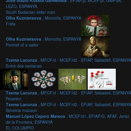
Joxe Inazio Kuesta Garmendia
, EFIAP/p, MCEF/pl, GMPSA,
LEZO, ESPANYA
South Sudanian elder man
Olha Kuznietsova
, Moncofa, ESPANYA
Frida
Olha Kuznietsova
, Moncofa, ESPANYA
Portrait of a sailor
Txema Lacunza
, MFCF/d - MCEF/d2 - EFIAP, Sabadell, ESPANYA
Entre dos ventanas
Txema Lacunza
, MFCF/d - MCEF/d2 - EFIAP, Sabadell, ESPANYA
Roseton
Txema Lacunza
, MFCF/d - MCEF/d2 - EFIAP, Sabadell, ESPANYA
Simetria macaon
Manuel López Cepero Mateos
, MCEF/d1, EFIAP/G, AFAF, Jerez
de la Frontera, ESPANYA
EL COLUMPIO