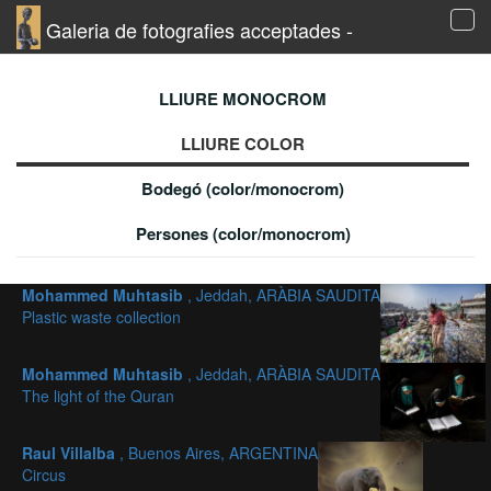
Galeria de fotografies acceptades -
Tog
navi
LLIURE MONOCROM
LLIURE COLOR
Bodegó (color/monocrom)
Persones (color/monocrom)
Mohammed Muhtasib
, Jeddah, ARÀBIA SAUDITA
Plastic waste collection
Mohammed Muhtasib
, Jeddah, ARÀBIA SAUDITA
The light of the Quran
Raul Villalba
, Buenos Aires, ARGENTINA
Circus