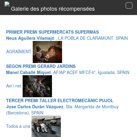
Galerie des photos récompensées
Tog
navi
PRIMER PREMI SUPERMERCATS SUPERMAS
Neus Aguilera Vilamajó
, LA POBLA DE CLARAMUNT, SPAIN
AGRAÏMENT
SEGON PREMI GERARD JARDINS
Manel Caballé Miquel
, AFIAP ACEF MFCF4*, Igualada, SPAIN
Avi i net
TERCER PREMI TALLER ELECTROMECÀNIC PUJOL
Jose Carlos Durán Vázquez
, Sta. Margarida de Montbuy
(Barcelona), SPAIN
Todos a una