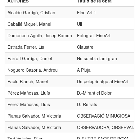
AUTORES
Título de la obra
Alcaide Garrigó, Cristian
Fine Art 1
Caballé Miquel, Manel
Ull
Domènech Aguilà, Josep Ramon
Fotograf_FineArt
Estrada Ferrer, Lis
Claustre
Farré I Garriga, Daniel
No sembla tant gran
Noguero Cazorla, Andreu
A Pluja
Pablo Blanch, Manel
De pelegrinatge al FineArt
Pérez Mañosas, Lluís
D.-Mirant el Dolor
Pérez Mañosas, Lluís
D.-Retrats
Planas Salvador, M Victoria
OBSERVACIÓ MINUCIOSA
Planas Salvador, M Victoria
OBSERVADORA, OBSERVADA
Tort Vallejos, Pilar
D-ENTRE SACS DE BOXA