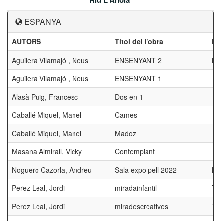
Riu L'Anoia
ESPANYA
AUTORS
Títol del l'obra
Pr
Aguilera Vilamajó , Neus
ENSENYANT 2
ME
Aguilera Vilamajó , Neus
ENSENYANT 1
Alasà Puig, Francesc
Dos en 1
Caballé Miquel, Manel
Cames
Caballé Miquel, Manel
Madoz
Masana Almirall, Vicky
Contemplant
Noguero Cazorla, Andreu
Sala expo pell 2022
ME
Perez Leal, Jordi
miradainfantil
TR
Perez Leal, Jordi
miradescreatives
TR