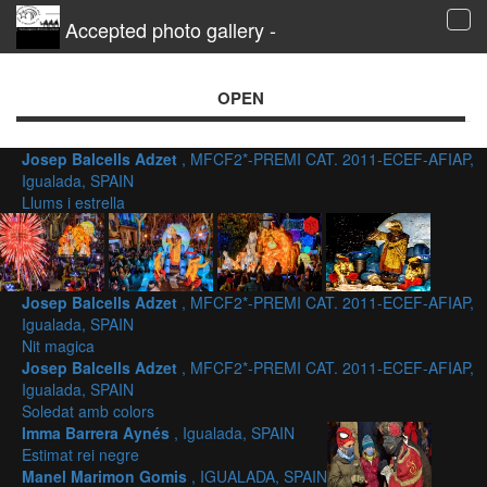
Accepted photo gallery -
Tog
navi
OPEN
Josep Balcells Adzet
, MFCF2*-PREMI CAT. 2011-ECEF-AFIAP,
Igualada, SPAIN
Llums i estrella
Josep Balcells Adzet
, MFCF2*-PREMI CAT. 2011-ECEF-AFIAP,
Igualada, SPAIN
Nit magica
Josep Balcells Adzet
, MFCF2*-PREMI CAT. 2011-ECEF-AFIAP,
Igualada, SPAIN
Soledat amb colors
Imma Barrera Aynés
, Igualada, SPAIN
Estimat rei negre
Manel Marimon Gomis
, IGUALADA, SPAIN