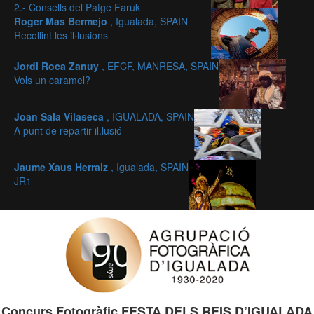
2.- Consells del Patge Faruk
Roger Mas Bermejo
, Igualada, SPAIN
Recollint les il·lusions
Jordi Roca Zanuy
, EFCF, MANRESA, SPAIN
Vols un caramel?
Joan Sala Vilaseca
, IGUALADA, SPAIN
A punt de repartir il.lusió
Jaume Xaus Herraiz
, Igualada, SPAIN
JR1
Concurs Fotogràfic FESTA DELS REIS D’IGUALADA