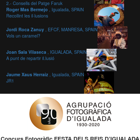
2.- Consells del Patge Faruk
Roger Mas Bermejo
, Igualada, SPAIN
Recollint les il·lusions
Jordi Roca Zanuy
, EFCF, MANRESA, SPAIN
Vols un caramel?
Joan Sala Vilaseca
, IGUALADA, SPAIN
A punt de repartir il.lusió
Jaume Xaus Herraiz
, Igualada, SPAIN
JR1
Concurs Fotogràfic FESTA DELS REIS D’IGUALADA