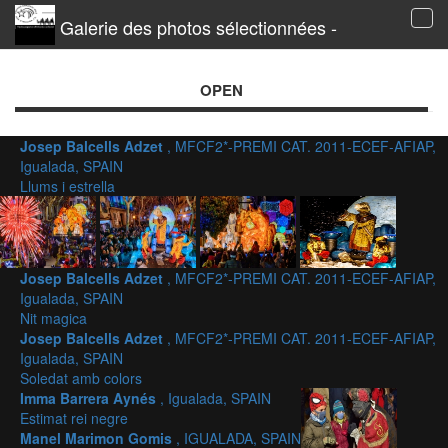
Galerie des photos sélectionnées -
Tog
navi
OPEN
Josep Balcells Adzet
, MFCF2*-PREMI CAT. 2011-ECEF-AFIAP,
Igualada, SPAIN
Llums i estrella
Josep Balcells Adzet
, MFCF2*-PREMI CAT. 2011-ECEF-AFIAP,
Igualada, SPAIN
Nit magica
Josep Balcells Adzet
, MFCF2*-PREMI CAT. 2011-ECEF-AFIAP,
Igualada, SPAIN
Soledat amb colors
Imma Barrera Aynés
, Igualada, SPAIN
Estimat rei negre
Manel Marimon Gomis
, IGUALADA, SPAIN